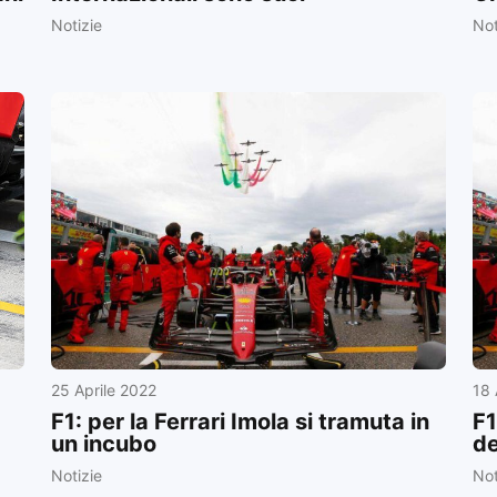
Notizie
Not
25 Aprile 2022
18 
F1: per la Ferrari Imola si tramuta in
F1
un incubo
de
Notizie
Not