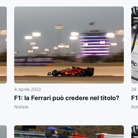
4 Aprile 2022
28
F1: la Ferrari può credere nel titolo?
F1
Notizie
Not