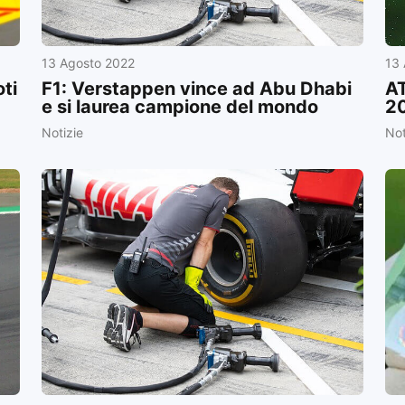
13 Agosto 2022
13
oti
F1: Verstappen vince ad Abu Dhabi
AT
e si laurea campione del mondo
20
Notizie
Not