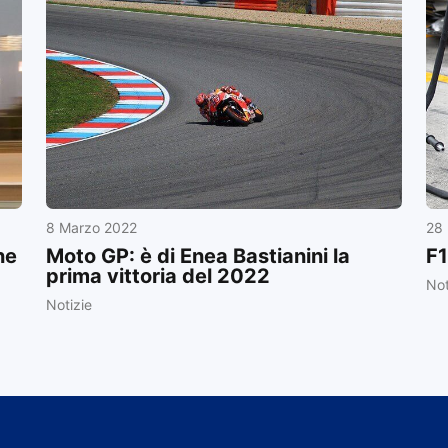
8 Marzo 2022
28 
ne
Moto GP: è di Enea Bastianini la
F1
prima vittoria del 2022
Not
Notizie