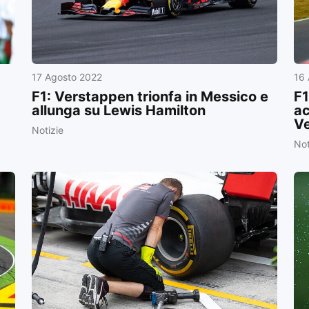
17 Agosto 2022
16
F1: Verstappen trionfa in Messico e
F1
allunga su Lewis Hamilton
ac
V
Notizie
Not