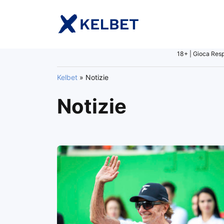
Salta al contenuto
18+ | Gioca Resp
Kelbet
»
Notizie
Notizie