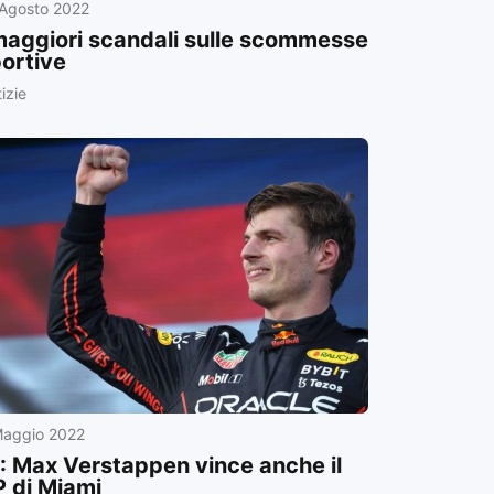
 Agosto 2022
maggiori scandali sulle scommesse
ortive
izie
Maggio 2022
: Max Verstappen vince anche il
 di Miami