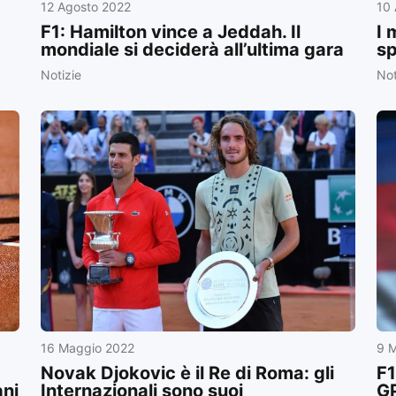
12 Agosto 2022
10
F1: Hamilton vince a Jeddah. Il
I 
mondiale si deciderà all’ultima gara
sp
Notizie
Not
16 Maggio 2022
9 
Novak Djokovic è il Re di Roma: gli
F1
ani
Internazionali sono suoi
GP