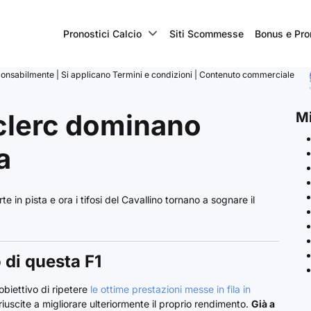
Pronostici Calcio
Siti Scommesse
Bonus e Pro
onsabilmente | Si applicano Termini e condizioni | Contenuto commerciale
Leclerc dominano
Mi
a
rte in pista e ora i tifosi del Cavallino tornano a sognare il
 di questa F1
obiettivo di ripetere
le ottime prestazioni messe in fila in
iuscite a migliorare ulteriormente il proprio rendimento.
Già a