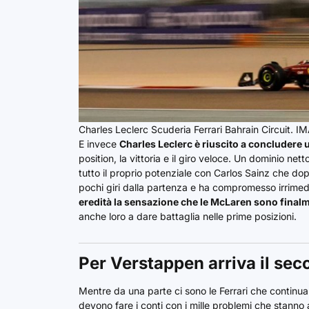
Charles Leclerc Scuderia Ferrari Bahrain Circuit.
E invece
Charles Leclerc è riuscito a concludere 
position, la vittoria e il giro veloce. Un dominio net
tutto il proprio potenziale con Carlos Sainz che dop
pochi giri dalla partenza e ha compromesso irrimed
eredità la sensazione che le McLaren sono final
anche loro a dare battaglia nelle prime posizioni.
Per Verstappen arriva il seco
Mentre da una parte ci sono le Ferrari che continua
devono fare i conti con i mille problemi che stanno