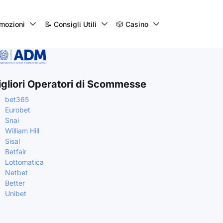
mozioni
📝 Consigli Utili
🎲 Casino
gliori Operatori di Scommesse
bet365
Eurobet
Snai
William Hill
Sisal
Betfair
Lottomatica
Netbet
Better
Unibet