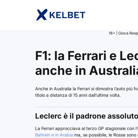
Salta al contenuto
18+ | Gioca Resp
F1: la Ferrari e 
anche in Australi
Anche in Australia la Ferrari si dimostra l’auto più fo
titolo a distanza di 15 anni dall’ultima volta.
Leclerc è il padrone assoluto
La Ferrari approcciava al terzo GP stagionale con l’
Bahrain e in Arabia
ma, se possibile, le Rosse sono r