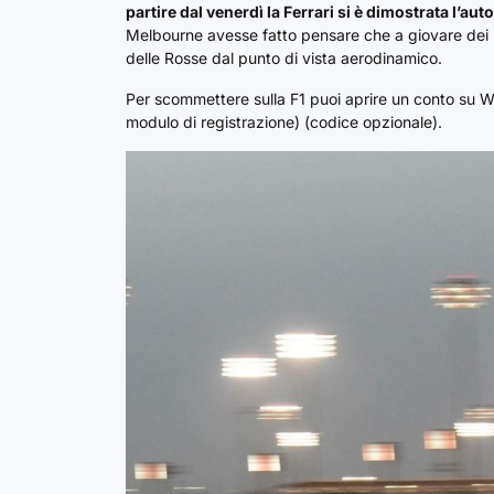
partire dal venerdì la Ferrari si è dimostrata l’auto
Melbourne avesse fatto pensare che a giovare dei lu
delle Rosse dal punto di vista aerodinamico.
Per scommettere sulla F1 puoi aprire un conto su Wi
modulo di registrazione) (codice opzionale).