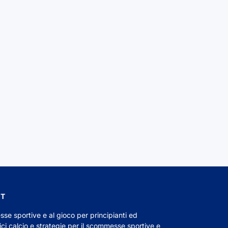
ET
se sportive e al gioco per principianti ed
ci calcio
e strategie per il scommesse sportive e