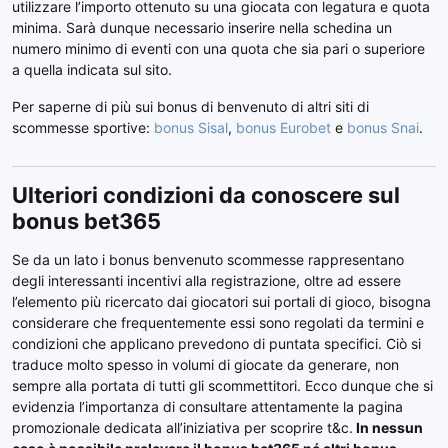
utilizzare l’importo ottenuto su una giocata con legatura e quota
minima. Sarà dunque necessario inserire nella schedina un
numero minimo di eventi con una quota che sia pari o superiore
a quella indicata sul sito.
Per saperne di più sui bonus di benvenuto di altri siti di
scommesse sportive:
bonus Sisal
,
bonus Eurobet
e
bonus Snai
.
Ulteriori condizioni da conoscere sul
bonus bet365
Se da un lato i bonus benvenuto scommesse rappresentano
degli interessanti incentivi alla registrazione, oltre ad essere
l’elemento più ricercato dai giocatori sui portali di gioco, bisogna
considerare che frequentemente essi sono regolati da termini e
condizioni che applicano prevedono di puntata specifici. Ciò si
traduce molto spesso in volumi di giocate da generare, non
sempre alla portata di tutti gli scommettitori. Ecco dunque che si
evidenzia l’importanza di consultare attentamente la pagina
promozionale dedicata all’iniziativa per scoprire t&c.
In nessun