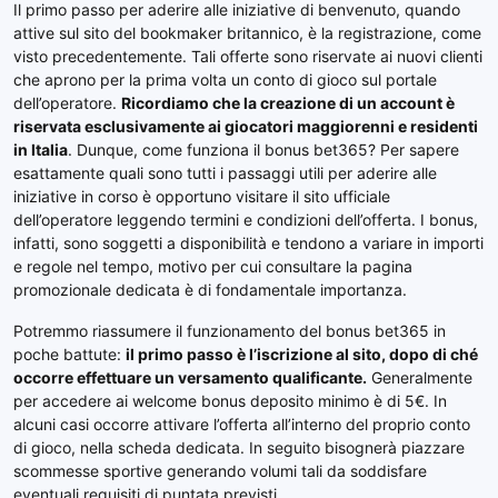
Il primo passo per aderire alle iniziative di benvenuto, quando
attive sul sito del bookmaker britannico, è la registrazione, come
visto precedentemente. Tali offerte sono riservate ai nuovi clienti
che aprono per la prima volta un conto di gioco sul portale
dell’operatore.
Ricordiamo che la creazione di un account è
riservata esclusivamente ai giocatori maggiorenni e residenti
in Italia
. Dunque, come funziona il bonus bet365? Per sapere
esattamente quali sono tutti i passaggi utili per aderire alle
iniziative in corso è opportuno visitare il sito ufficiale
dell’operatore leggendo termini e condizioni dell’offerta. I bonus,
infatti, sono soggetti a disponibilità e tendono a variare in importi
e regole nel tempo, motivo per cui consultare la pagina
promozionale dedicata è di fondamentale importanza.
Potremmo riassumere il funzionamento del bonus bet365 in
poche battute:
il primo passo è l’iscrizione al sito, dopo di ché
occorre effettuare un versamento qualificante.
Generalmente
per accedere ai welcome bonus deposito minimo è di 5€. In
alcuni casi occorre attivare l’offerta all’interno del proprio conto
di gioco, nella scheda dedicata. In seguito bisognerà piazzare
scommesse sportive generando volumi tali da soddisfare
eventuali requisiti di puntata previsti.