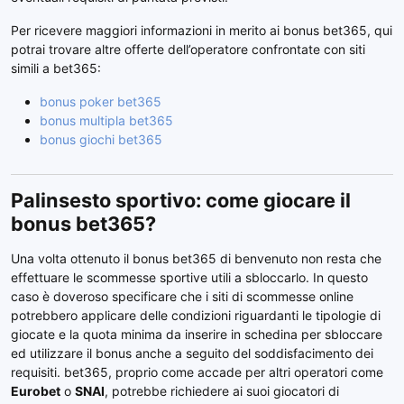
Per ricevere maggiori informazioni in merito ai bonus bet365, qui
potrai trovare altre offerte dell’operatore confrontate con siti
simili a bet365:
bonus poker bet365
bonus multipla bet365
bonus giochi bet365
Palinsesto sportivo: come giocare il
bonus bet365?
Una volta ottenuto il bonus bet365 di benvenuto non resta che
effettuare le scommesse sportive utili a sbloccarlo. In questo
caso è doveroso specificare che i siti di scommesse online
potrebbero applicare delle condizioni riguardanti le tipologie di
giocate e la quota minima da inserire in schedina per sbloccare
ed utilizzare il bonus anche a seguito del soddisfacimento dei
requisiti. bet365, proprio come accade per altri operatori come
Eurobet
o
SNAI
, potrebbe richiedere ai suoi giocatori di