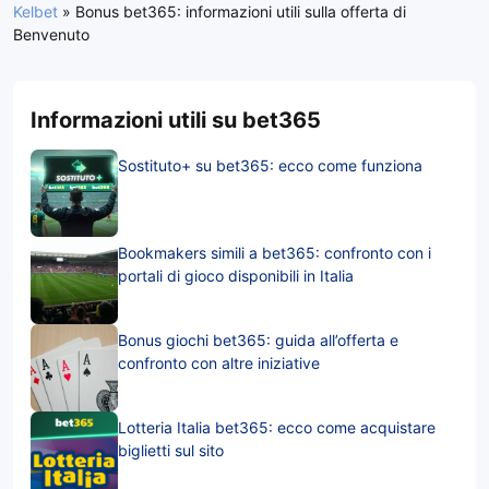
Kelbet
»
Bonus bet365: informazioni utili sulla offerta di
Benvenuto
Informazioni utili su bet365
Sostituto+ su bet365: ecco come funziona
Bookmakers simili a bet365: confronto con i
portali di gioco disponibili in Italia
Bonus giochi bet365: guida all’offerta e
confronto con altre iniziative
Lotteria Italia bet365: ecco come acquistare
biglietti sul sito