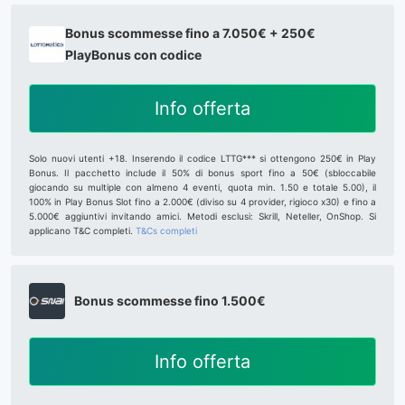
Bonus scommesse fino a 7.050€ + 250€
PlayBonus con codice
Info offerta
Solo nuovi utenti +18. Inserendo il codice LTTG*** si ottengono 250€ in Play
Bonus. Il pacchetto include il 50% di bonus sport fino a 50€ (sbloccabile
giocando su multiple con almeno 4 eventi, quota min. 1.50 e totale 5.00), il
100% in Play Bonus Slot fino a 2.000€ (diviso su 4 provider, rigioco x30) e fino a
5.000€ aggiuntivi invitando amici. Metodi esclusi: Skrill, Neteller, OnShop. Si
applicano T&C completi.
T&Cs completi
Bonus scommesse fino 1.500€
Info offerta