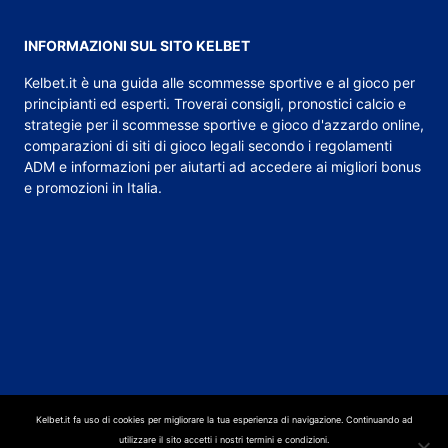
INFORMAZIONI SUL SITO KELBET
Kelbet.it
è una guida alle scommesse sportive e al gioco per
principianti ed esperti. Troverai consigli,
pronostici calcio
e
strategie per il scommesse sportive e gioco d'azzardo online,
comparazioni di siti di gioco legali secondo i regolamenti
ADM e informazioni per aiutarti ad accedere ai migliori bonus
e promozioni in Italia.
Kelbet.it fa uso di cookies per migliorare la tua esperienza di navigazione. Continuando ad
Gioca Responsabilmente | Questo sito compara quote e/o offerte degli operatori
utilizzare il sito accetti i nostri termini e condizioni.