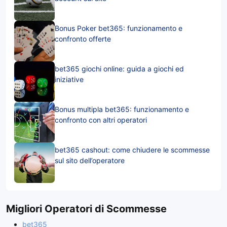
Bonus Poker bet365: funzionamento e
confronto offerte
bet365 giochi online: guida a giochi ed
iniziative
Bonus multipla bet365: funzionamento e
confronto con altri operatori
bet365 cashout: come chiudere le scommesse
sul sito dell’operatore
Migliori Operatori di Scommesse
bet365