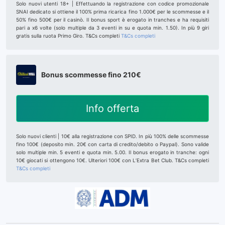
Solo nuovi utenti 18+ | Effettuando la registrazione con codice promozionale
SNAI dedicato si ottiene il 100% prima ricarica fino 1.000€ per le scommesse e il
50% fino 500€ per il casinò. Il bonus sport è erogato in tranches e ha requisiti
pari a x6 volte (solo multiple da 3 eventi in su e quota min. 1.50). In più 9 giri
gratis sulla ruota Primo Giro. T&Cs completi
T&Cs completi
Bonus scommesse fino 210€
Info offerta
Solo nuovi clienti | 10€ alla registrazione con SPID. In più 100% delle scommesse
fino 100€ (deposito min. 20€ con carta di credito/debito o Paypal). Sono valide
solo multiple min. 5 eventi e quota min. 5.00. Il bonus erogato in tranche: ogni
10€ giocati si ottengono 10€. Ulteriori 100€ con L’Extra Bet Club. T&Cs completi
T&Cs completi