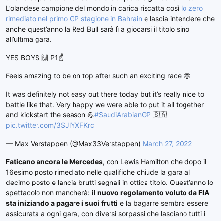
L’olandese campione del mondo in carica riscatta così
lo zero
rimediato nel primo GP stagione in Bahrain
e lascia intendere che
anche quest’anno la Red Bull sarà lì a giocarsi il titolo sino
all’ultima gara.
YES BOYS 🙌 P1☝️
Feels amazing to be on top after such an exciting race 🤩
It was definitely not easy out there today but it’s really nice to
battle like that. Very happy we were able to put it all together
and kickstart the season 💪
#SaudiArabianGP
🇸🇦
pic.twitter.com/3SJlYXFKrc
— Max Verstappen (@Max33Verstappen)
March 27, 2022
Faticano ancora le Mercedes
, con Lewis Hamilton che dopo il
16esimo posto rimediato nelle qualifiche chiude la gara al
decimo posto e lancia brutti segnali in ottica titolo. Quest’anno lo
spettacolo non mancherà:
il nuovo regolamento voluto da FIA
sta iniziando a pagare i suoi frutti
e la bagarre sembra essere
assicurata a ogni gara, con diversi sorpassi che lasciano tutti i