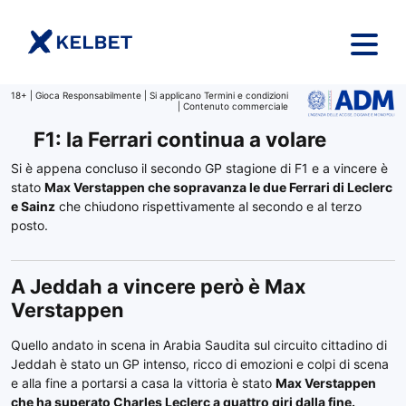
Salta al contenuto
18+ | Gioca Responsabilmente | Si applicano Termini e condizioni
| Contenuto commerciale
F1: la Ferrari continua a volare
Si è appena concluso il secondo GP stagione di F1 e a vincere è
stato
Max Verstappen che sopravanza le due Ferrari di Leclerc
e Sainz
che chiudono rispettivamente al secondo e al terzo
posto.
A Jeddah a vincere però è Max
Verstappen
Quello andato in scena in Arabia Saudita sul circuito cittadino di
Jeddah è stato un GP intenso, ricco di emozioni e colpi di scena
e alla fine a portarsi a casa la vittoria è stato
Max Verstappen
che ha superato Charles Leclerc a quattro giri dalla fine.