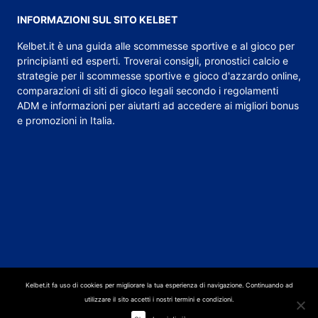
INFORMAZIONI SUL SITO KELBET
Kelbet.it
è una guida alle scommesse sportive e al gioco per
principianti ed esperti. Troverai consigli,
pronostici calcio
e
strategie per il scommesse sportive e gioco d'azzardo online,
comparazioni di siti di gioco legali secondo i regolamenti
ADM e informazioni per aiutarti ad accedere ai migliori bonus
e promozioni in Italia.
Kelbet.it fa uso di cookies per migliorare la tua esperienza di navigazione. Continuando ad
Gioca Responsabilmente | Questo sito compara quote e/o offerte degli operatori
utilizzare il sito accetti i nostri termini e condizioni.
autorizzati in Italiaesclusivamente a scopo informativo e non pubblicitario