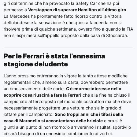
giri dal termine che ha provocato la Safety Car che ha poi
permesso a
Verstappen di superare Hamilton all’ultimo giro.
La Mercedes ha prontamente fatto ricorso contro la vittoria
dell’olandese e la sensazione è che questa faccenda non si
risolverà prima di qualche settimana, ovvero fino a quando la FIA
non si esprimerà sull’appello proposto dalla casa di Stoccarda.
Per le Ferrari è stata l’ennesima
stagione deludente
L’anno prossimo entreranno in vigore le tanto attese modifiche
regolamentari che, almeno sulla carta, dovrebbero permettere
un rimescolamento delle carte.
C’è enorme interesse nello
scoprire cosa riuscirà a fare la Ferrari
che alla fine ha chiuso il
campionato al terzo posto nel mondiale costruttori ma che deve
necessariamente progettare una vettura che sia in grado di
lottare per il campionato.
Sono troppi anni che i tifosi della
casa di Maranello si accontentano delle briciole
e ora si è
giunti a un punto di non ritorno: o arriveranno i risultati sportivi o
ci sarà bisogno di un ennesimo cambiamento ai vertici.