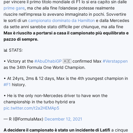
per vincere il primo titolo mondiale di F1 lo si era capito sin dalle
prime gare
, ma che alla fine l’olandese potesse realmente
riuscire nell’impresa lo avevano immaginato in pochi. Sovvertire
le sorti di un
campionato dominato da Hamilton
e dalla Mercedes
da sette anni sarebbe stato difficile per chiunque, ma alla fine
Max è riuscito a portarsi a casa il campionato più equilibrato e
pazzo di sempre.
📊 STATS:
• Victory at the
#AbuDhabiGP
🇦🇪 confirmed Max
#Verstappen
as the 34th Formula One World Champion.
• At 24yrs, 2ms & 12 days, Max is the 4th youngest champion in
#F1
history.
• He is the only non-Mercedes driver to have won the
championship in the turbo hybrid era
pic.twitter.com/t2a2HEMAp5
— R (@FormuIaMax)
December 12, 2021
A decidere il campionato è stato un incidente di Latifi
a cinque