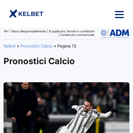
Salta al contenuto
18+ | Gioca Responsabilmente | Si applicano Termini e condizioni
| Contenuto commerciale
Kelbet
»
Pronostici Calcio
»
Pagina 13
Pronostici Calcio