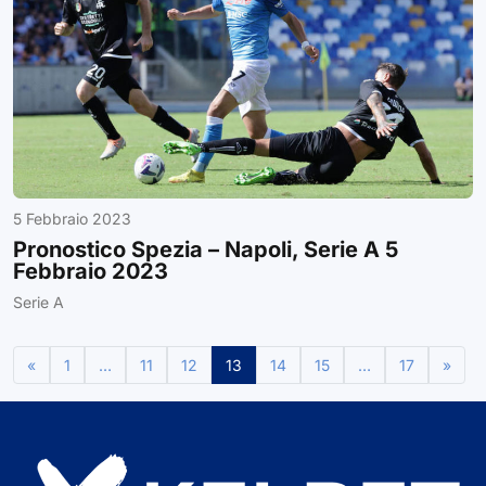
5 Febbraio 2023
Pronostico Spezia – Napoli, Serie A 5
Febbraio 2023
Serie A
«
1
…
11
12
13
14
15
…
17
»