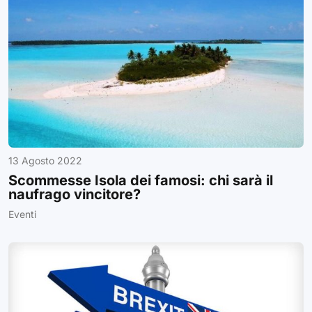
13 Agosto 2022
Scommesse Isola dei famosi: chi sarà il
naufrago vincitore?
Eventi