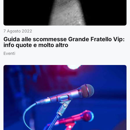
7 Agosto 2022
Guida alle scommesse Grande Fratello Vip:
info quote e molto altro
Eventi