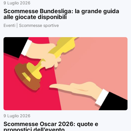
9 Luglio 2026
Scommesse Bundesliga: la grande guida
alle giocate disponibili
Eventi | Scommesse sportive
9 Luglio 2026
Scommesse Oscar 2026: quote e
pronostici dell’evento