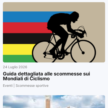
24 Luglio 2026
Guida dettagliata alle scommesse sui
Mondiali di Ciclismo
Eventi | Scommesse sportive