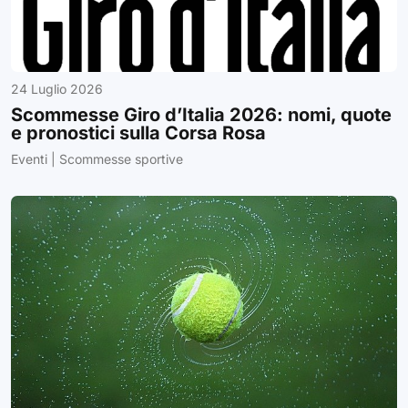
24 Luglio 2026
Scommesse Giro d’Italia 2026: nomi, quote
e pronostici sulla Corsa Rosa
Eventi | Scommesse sportive