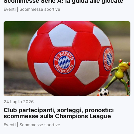
Scommesse Serie A: la guida alle giocate
Eventi | Scommesse sportive
24 Luglio 2026
Club partecipanti, sorteggi, pronostici
scommesse sulla Champions League
Eventi | Scommesse sportive