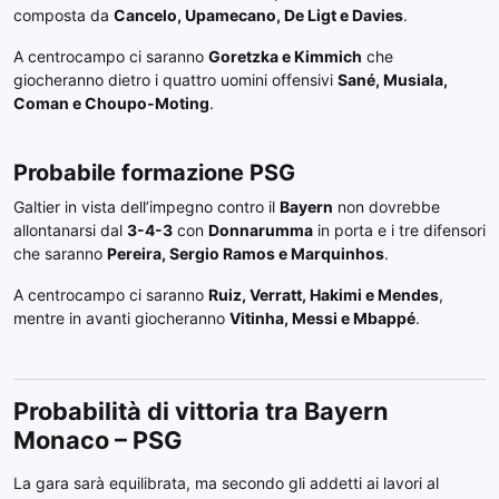
composta da
Cancelo, Upamecano, De Ligt e Davies
.
A centrocampo ci saranno
Goretzka e Kimmich
che
giocheranno dietro i quattro uomini offensivi
Sané, Musiala,
Coman e Choupo-Moting
.
Probabile formazione PSG
Galtier in vista dell’impegno contro il
Bayern
non dovrebbe
allontanarsi dal
3-4-3
con
Donnarumma
in porta e i tre difensori
che saranno
Pereira, Sergio Ramos e Marquinhos
.
A centrocampo ci saranno
Ruiz, Verratt, Hakimi e Mendes
,
mentre in avanti giocheranno
Vitinha, Messi e Mbappé
.
Probabilità di vittoria tra Bayern
Monaco – PSG
La gara sarà equilibrata, ma secondo gli addetti ai lavori al