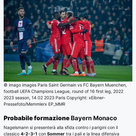
© imago images Paris Saint Germain vs FC Bayern Muenchen,
football UEFA Champions League, round of 16 first leg, 2022
2023 season, 14 02 2023 Paris Copyright: xEibner-
Pressefoto/Memmlerx EP_MMR
Probabile formazione
Bayern Monaco
Nagelsmann si presenterà alla sfida contro i parigini con il
classico
4-2-3-1
con
Sommer
tra i pali e la linea difensiva