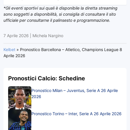
*Gli eventi sportivi sui quali è disponibile la diretta streaming
sono soggetti a disponibilità, si consiglia di consultare il sito
ufficiale per consultarne il palinsesto e programmazione.
7 Aprile 2026
|
Michela Nargino
Kelbet
»
Pronostico Barcellona – Atletico, Champions League 8
Aprile 2026
Pronostici Calcio: Schedine
Pronostico Milan – Juventus, Serie A 26 Aprile
2026
Pronostico Torino – Inter, Serie A 26 Aprile 2026