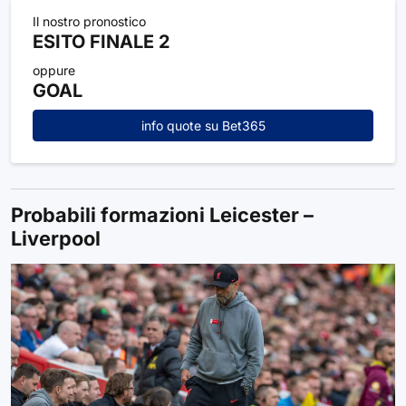
Il nostro pronostico
ESITO FINALE 2
oppure
GOAL
info quote su Bet365
Probabili formazioni Leicester –
Liverpool