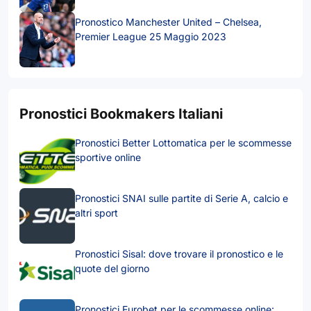
Pronostico Manchester United – Chelsea,
Premier League 25 Maggio 2023
Pronostici Bookmakers Italiani
Pronostici Better Lottomatica per le scommesse
sportive online
Pronostici SNAI sulle partite di Serie A, calcio e
altri sport
Pronostici Sisal: dove trovare il pronostico e le
quote del giorno
Pronostici Eurobet per le scommesse online: