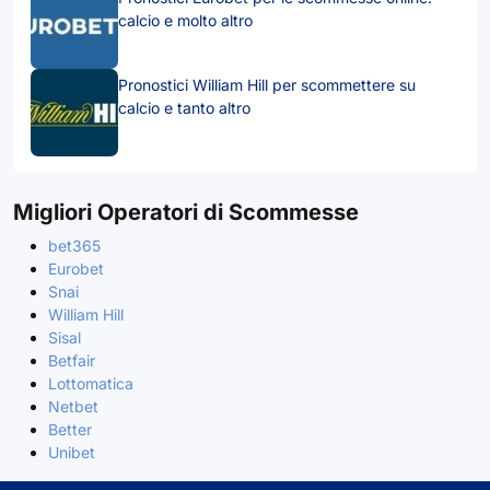
calcio e molto altro
Pronostici William Hill per scommettere su
calcio e tanto altro
Migliori Operatori di Scommesse
bet365
Eurobet
Snai
William Hill
Sisal
Betfair
Lottomatica
Netbet
Better
Unibet