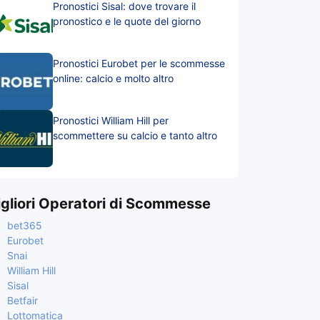
Pronostici Sisal: dove trovare il
pronostico e le quote del giorno
Pronostici Eurobet per le scommesse
online: calcio e molto altro
Pronostici William Hill per
scommettere su calcio e tanto altro
gliori Operatori di Scommesse
bet365
Eurobet
Snai
William Hill
Sisal
Betfair
Lottomatica