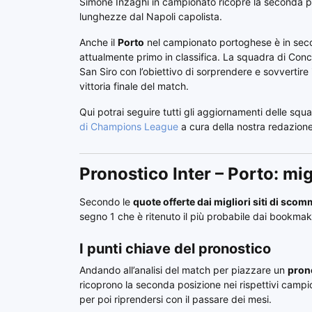
Simone Inzaghi in campionato ricopre la seconda po
lunghezze dal Napoli capolista.
Anche il
Porto
nel campionato portoghese è in secon
attualmente primo in classifica. La squadra di Con
San Siro con l’obiettivo di sorprendere e sovvertire 
vittoria finale del match.
Qui potrai seguire tutti gli aggiornamenti delle squad
di Champions League
a cura della nostra redazione
Pronostico Inter – Porto: mig
Secondo le
quote offerte dai migliori siti di sco
segno 1 che è ritenuto il più probabile dai bookmak
I punti chiave del pronostico
Andando all’analisi del match per piazzare un
prono
ricoprono la seconda posizione nei rispettivi campio
per poi riprendersi con il passare dei mesi.