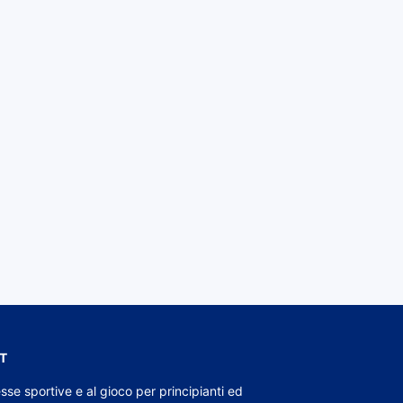
ET
se sportive e al gioco per principianti ed