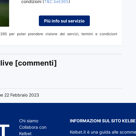
condizioni (
T&C bet365
)
Più info sul servizio
et365 per poter prendere visione dei servizi, termini e condizioni
a live [commenti]
ue 22 Febbraio 2023
Chi siamo
INFORMAZIONI SUL SITO KELB
Collabora con
Kelbet.it
è una guida alle scommes
Kelbet