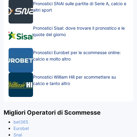
Pronostici SNAI sulle partite di Serie A, calcio e
altri sport
Pronostici Sisal: dove trovare il pronostico e le
quote del giorno
Pronostici Eurobet per le scommesse online:
calcio e molto altro
Pronostici William Hill per scommettere su
calcio e tanto altro
Migliori Operatori di Scommesse
bet365
Eurobet
Snai