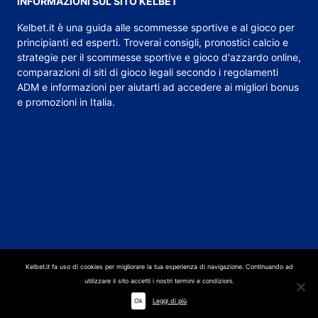
INFORMAZIONI SUL SITO KELBET
Kelbet.it
è una guida alle scommesse sportive e al gioco per
principianti ed esperti. Troverai consigli,
pronostici calcio
e
strategie per il scommesse sportive e gioco d'azzardo online,
comparazioni di siti di gioco legali secondo i regolamenti
ADM e informazioni per aiutarti ad accedere ai migliori bonus
e promozioni in Italia.
Kelbet.it fa uso di cookies per migliorare la tua esperienza di navigazione. Continuando ad
Gioca Responsabilmente | Questo sito compara quote e/o offerte degli operatori
utilizzare il sito accetti i nostri termini e condizioni.
autorizzati in Italiaesclusivamente a scopo informativo e non pubblicitario
Ok
Leggi di più