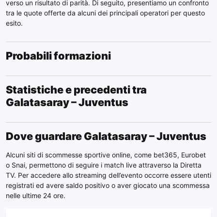
verso un risultato di parità. Di seguito, presentiamo un confronto
tra le quote offerte da alcuni dei principali operatori per questo
esito.
Probabili formazioni
Statistiche e precedenti tra
Galatasaray – Juventus
Dove guardare Galatasaray – Juventus
Alcuni siti di scommesse sportive online, come bet365, Eurobet
o Snai, permettono di seguire i match live attraverso la Diretta
TV. Per accedere allo streaming dell’evento occorre essere utenti
registrati ed avere saldo positivo o aver giocato una scommessa
nelle ultime 24 ore.