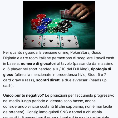
Per quanto riguarda la versione online, PokerStars, Gioco
Digitale e altre room italiane permettono di scegliere i tavoli cash
in base a:
numero di giocator
i al tavolo (passando dal massimo
di 6 player nel short handed a 9 / 10 del Full Ring),
tipologia di
gioco
(oltre alla menzionate in precedenza hi/lo, Stud, 5 e 7
card draw e razz),
scontri diretti
a due avversari (heads up
cash).
Unico punto negativo?
Le proiezioni per l’accumulo progressivo
nel medio-lungo periodo di denaro sono basse, anche
considerando vincite costanti (il che sappiamo, non è mai facile
da ottenere). Consigliamo quindi SNG e tornei a chi abbia
necessità di aumentare il proprio bankroll in modo sostanziale,