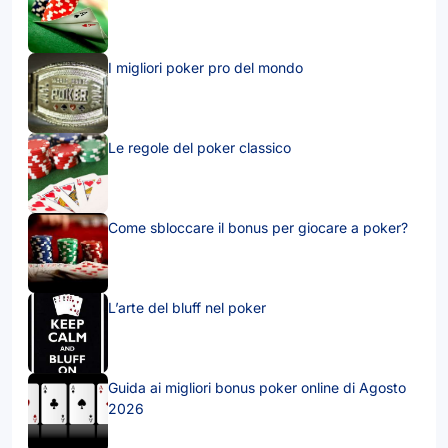
I migliori poker pro del mondo
Le regole del poker classico
Come sbloccare il bonus per giocare a poker?
L’arte del bluff nel poker
Guida ai migliori bonus poker online di Agosto
2026