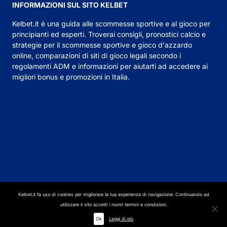
INFORMAZIONI SUL SITO KELBET
Kelbet.it
è una guida alle scommesse sportive e al gioco per
principianti ed esperti. Troverai consigli,
pronostici calcio
e
strategie per il scommesse sportive e gioco d'azzardo
online, comparazioni di siti di gioco legali secondo i
regolamenti ADM e informazioni per aiutarti ad accedere ai
migliori bonus e promozioni in Italia.
Kelbet.it fa uso di cookies per migliorare la tua esperienza di navigazione. Continuando ad
Gioca Responsabilmente | Questo sito compara quote e/o offerte degli operatori
utilizzare il sito accetti i nostri termini e condizioni.
autorizzati in Italiaesclusivamente a scopo informativo e non pubblicitario
Ok
Leggi di più