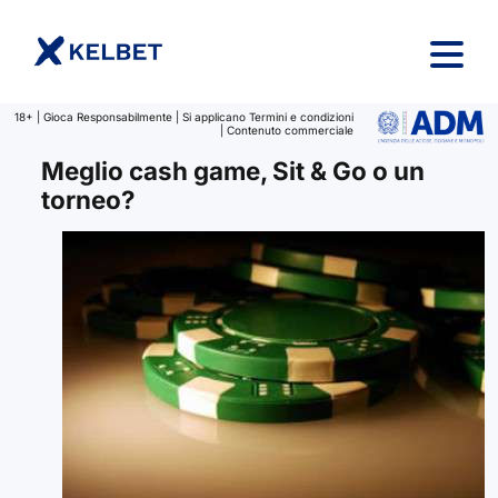
Salta al contenuto
18+ | Gioca Responsabilmente | Si applicano Termini e condizioni
| Contenuto commerciale
Meglio cash game, Sit & Go o un
torneo?