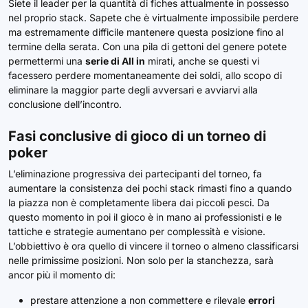
Siete il leader per la quantità di fiches attualmente in possesso
nel proprio stack. Sapete che è virtualmente impossibile perdere
ma estremamente difficile mantenere questa posizione fino al
termine della serata. Con una pila di gettoni del genere potete
permettermi una
serie di All in
mirati, anche se questi vi
facessero perdere momentaneamente dei soldi, allo scopo di
eliminare la maggior parte degli avversari e avviarvi alla
conclusione dell’incontro.
Fasi conclusive di gioco di un torneo di
poker
L’eliminazione progressiva dei partecipanti del torneo, fa
aumentare la consistenza dei pochi stack rimasti fino a quando
la piazza non è completamente libera dai piccoli pesci. Da
questo momento in poi il gioco è in mano ai professionisti e le
tattiche e strategie aumentano per complessità e visione.
L’obbiettivo è ora quello di vincere il torneo o almeno classificarsi
nelle primissime posizioni. Non solo per la stanchezza, sarà
ancor più il momento di:
prestare attenzione a non commettere e rilevale
errori