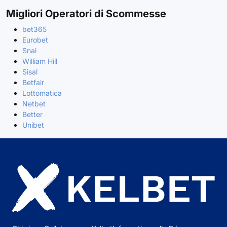
Migliori Operatori di Scommesse
bet365
Eurobet
Snai
William Hill
Sisal
Betfair
Lottomatica
Netbet
Better
Unibet