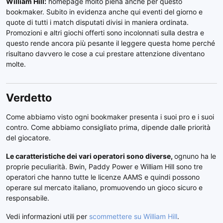
William Hill:
homepage molto piena anche per questo
bookmaker. Subito in evidenza anche qui eventi del giorno e
quote di tutti i match disputati divisi in maniera ordinata.
Promozioni e altri giochi offerti sono incolonnati sulla destra e
questo rende ancora più pesante il leggere questa home perché
risultano davvero le cose a cui prestare attenzione diventano
molte.
Verdetto
Come abbiamo visto ogni bookmaker presenta i suoi pro e i suoi
contro. Come abbiamo consigliato prima, dipende dalle priorità
del giocatore.
Le caratteristiche dei vari operatori sono diverse,
ognuno ha le
proprie peculiarità. Bwin, Paddy Power e William Hill sono tre
operatori che hanno tutte le licenze AAMS e quindi possono
operare sul mercato italiano, promuovendo un gioco sicuro e
responsabile.
Vedi informazioni utili per
scommettere su William Hill
.