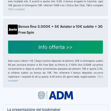
solo multiple min. 5 eventi e quota min. 5.00. Il bonus erogato in tranche: ogni
10€ giocati si ottengono 10€. Ulteriori 100€ con L’Extra Bet Club. T&Cs completi
T&Cs completi
Bonus fino 3.000€ + 5€ Aviator e 10€ subito + 30
Free Spin
Info offerta >>
Solo nuovi clienti +18 | Dopo il primo deposito di almeno 20€ si ottengono subito
5€ per provare Aviator e 30 Free Spin su Pirots 4, il 100% fino 3.000€ sul primo
versamento e dopo la prima scommessa piazzata da almeno 10€ e quota 2.00,
si ottiene subito un bonus da 10€. Per ottenere il bonus deposito occorre
rispettare i requisiti di x6 su quota 4.00 entro 30 giorni dalla registrazione.
T&Cs
completi
La presentazione dei bookmaker