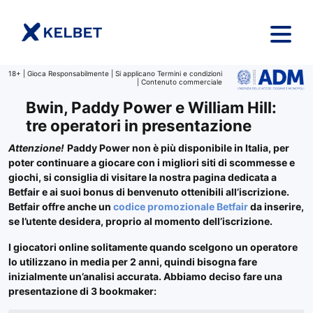
Salta al contenuto
18+ | Gioca Responsabilmente | Si applicano Termini e condizioni
| Contenuto commerciale
Bwin, Paddy Power e William Hill:
tre operatori in presentazione
Attenzione!
Paddy Power non è più disponibile in Italia, per
poter continuare a giocare con i migliori siti di scommesse e
giochi, si consiglia di visitare la nostra pagina dedicata a
Betfair e ai suoi bonus di benvenuto ottenibili all’iscrizione.
Betfair offre anche un
codice promozionale Betfair
da inserire,
se l’utente desidera, proprio al momento dell’iscrizione.
I giocatori online solitamente quando scelgono un operatore
lo utilizzano in media per 2 anni, quindi bisogna fare
inizialmente un’analisi accurata. Abbiamo deciso fare una
presentazione di 3 bookmaker: