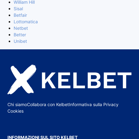
William Hill
Sisal
Betfair
Lottomatica
Netbet
Better
Unibet
Chi siamo
Collabora con Kelbet
Informativa sulla Privacy
Cookies
INFORMAZIONI SUL SITO KELBET