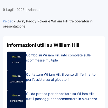
9 Luglio 2026
|
Arianna
Kelbet
»
Bwin, Paddy Power e William Hill: tre operatori in
presentazione
Informazioni utili su William Hill
Combo su William Hill: info complete sulle
scommesse multiple
Contattare William Hill: il punto di riferimento
per l’assistenza ai giocatori
Guida pratica per depositare su William Hill:
tutti i passaggi per scommettere in sicurezza