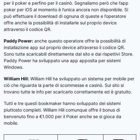
per il poker e perfino per il casinò. Segnaliamo però che l’app
poker per iOS al momento è l’unica ancora non disponibile. Si
può effettuare il download di ognuna di queste e l’operatore
offre anche la possibilità di installarle sul proprio device
attraverso il codice QR.
Paddy Power:
anche questo operatore offre la possibilità di
installazione app sul proprio device attraverso il codice QR.
Sono tutte scaricabili direttamente dal sito e dai rispettivi Store.
Paddy Power ha sviluppato una app apposita per sistemi
Windows.
William Hill:
William Hill ha sviluppato un sistema per mobile per
ciò che riguarda la parte di scommesse e casinò. Sul sito si
trovano tutte le info per scaricarlo correttamente ed è gratuito.
Tutti e tre questi bookmaker hanno sviluppato dei sistemi
piuttosto completi. William Hill comunque offre il bonus di
benvenuto fino a €1.000 per il Poker anche se si gioca da
mobile.