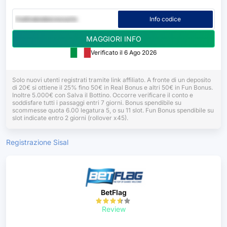
Info codice
MAGGIORI INFO
Verificato il 6 Ago 2026
Solo nuovi utenti registrati tramite link affiliato. A fronte di un deposito
di 20€ si ottiene il 25% fino 50€ in Real Bonus e altri 50€ in Fun Bonus.
Inoltre 5.000€ con Salva il Bottino. Occorre verificare il conto e
soddisfare tutti i passaggi entri 7 giorni. Bonus spendibile su
scommesse quota 6.00 legatura 5, o su 11 slot. Fun Bonus spendibile su
slot indicate entro 2 giorni (rollover x45).
Registrazione Sisal
BetFlag
Review