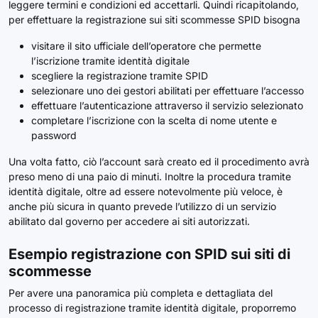
leggere termini e condizioni ed accettarli. Quindi ricapitolando,
per effettuare la registrazione sui siti scommesse SPID bisogna
visitare il sito ufficiale dell’operatore che permette
l’iscrizione tramite identità digitale
scegliere la registrazione tramite SPID
selezionare uno dei gestori abilitati per effettuare l’accesso
effettuare l’autenticazione attraverso il servizio selezionato
completare l’iscrizione con la scelta di nome utente e
password
Una volta fatto, ciò l’account sarà creato ed il procedimento avrà
preso meno di una paio di minuti. Inoltre la procedura tramite
identità digitale, oltre ad essere notevolmente più veloce, è
anche più sicura in quanto prevede l’utilizzo di un servizio
abilitato dal governo per accedere ai siti autorizzati.
Esempio registrazione con SPID sui siti di
scommesse
Per avere una panoramica più completa e dettagliata del
processo di registrazione tramite identità digitale, proporremo