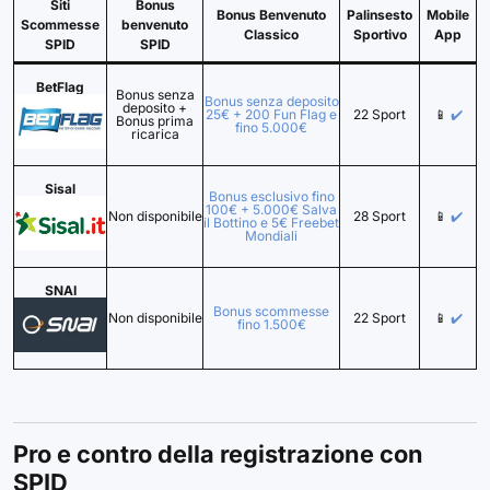
Siti
Bonus
Bonus Benvenuto
Palinsesto
Mobile
Scommesse
benvenuto
Classico
Sportivo
App
SPID
SPID
BetFlag
Bonus senza
Bonus senza deposito
deposito +
25€ + 200 Fun Flag e
22 Sport
📱
✔️
Bonus prima
fino 5.000€
ricarica
Sisal
Bonus esclusivo fino
100€ + 5.000€ Salva
Non disponibile
28 Sport
📱
✔️
il Bottino e 5€ Freebet
Mondiali
SNAI
Bonus scommesse
Non disponibile
22 Sport
📱
✔️
fino 1.500€
Pro e contro della registrazione con
SPID