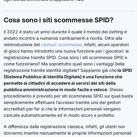
Cosa sono i siti scommesse SPID?
Il 2022 è stato un anno durante il quale il mondo del
betting
è
andato incontro a numerosi cambiamenti e novità. Oltre alla
reintroduzione del
cashout scommesse
, infatti, alcuni operatori
di gioco hanno introdotto una nuova funzione per i giocatori: la
registrazione tramite SPID. Cosa sono i siti scommesse SPID e
come funzionano? Ma soprattutto quali sono i vantaggi della
registrazione tramite identità digitale? Sappiamo già che
lo SPID
(Sistema Pubblico di Identità Digitale) è una funzione che
permette ai cittadini di accedere ai servizi dei siti della
pubblica amministrazione in modo facile e veloce
. Stesso
procedimento è previsto per siti scommesse SPID sui quali basta
semplicemente effettuare l’accesso tramite uno dei gestori
accreditati per far sì che le informazioni personali vengano
caricate automaticamente ed in modo sicuro e protetto.
A differenza dalla registrazione classica, infatti, gli utenti non
dovranno inserire manualmente le proprie informazioni personali