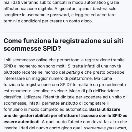
ma i dati verranno subito caricati in modo automatico grazie
all’autenticazione digitale. Ai giocatori, quindi, basterà solo
scegliere lo username e password, e leggere ed accettare
termini e condizioni per creare un conto gioco.
Come funziona la registrazione sui siti
scommesse SPID?
I siti scommesse online che permettono la registrazione tramite
SPID al momento non sono molti. Si tratta infatti di una novità
piuttosto recente nel mondo del
betting
e che presto potrebbe
interessare un maggior numero di piattaforme. Ma come
funziona la registrazione con SPID? In realtà è un procedimento
estremamente semplice e veloce. Molto di più dell’iscrizione
classifica. Utilizzare l’identità digitale per accedere ad un sito di
scommesse, infatti, permette anzitutto di completare il
formulario in modo completo ed automatico.
Basta utilizzare
uno dei gestori abilitati per effettuare l’accesso con lo SPID ed
essere autenticati
. A quel punto l’utente non dovrà far altro che
inserire i dati del nuovo conto gioco quali
username
e
password
,