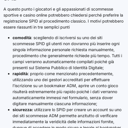
A questo punto i giocatori e gli appassionati di scommesse
sportive e casino online potrebbero chiedersi perché preferire la
registrazione SPID al procedimento classico. I motivi potrebbero
essere riassunti in tre semplici punti
comodità
: scegliendo di iscriversi su uno dei siti
scommesse SPID gli utenti non dovranno più inserire ogni
singola informazione personale richiesta manualmente,
procedimento che generalmente richiede più tempo. Tutti i
campi verranno automaticamente compilati poiché già
presenti sul Sistema Pubblico di Identità Digitale;
rapidità
: proprio come menzionato precedentemente,
utilizzando uno dei gestori accreditati per effettuare
l’iscrizione su un bookmaker ADM, aprire un conto gioco
risulterà estremamente più rapido poiché i dati verranno
automaticamente immessi nel formulario, senza dover
digitare manualmente ciascuna informazione;
sicurezza:
utilizzare lo SPID per creare un account su uno
dei siti scommesse ADM permette anzitutto di verificare
immediatamente la veridicità delle informazioni fornite,
dunque di accedere in modo sicuro e legale al bookmaker.