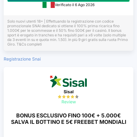
Verificato il 6 Ago 2026
Solo nuovi utenti 18+ | Effettuando la registrazione con codice
promozionale SNAI dedicato si ottiene il 100% prima ricarica fino
1.000€ per le scommesse e il 50% fino 500€ per il casinò. Il bonus
sport è erogato in tranches e ha requisiti pari a x6 volte (solo multiple
da 3 eventi in su e quota min. 1.50). In più 9 giri gratis sulla ruota Primo
Giro. T&Cs completi
Registrazione Snai
Sisal
Review
BONUS ESCLUSIVO FINO 100€ + 5.000€
SALVA IL BOTTINO E 5€ FREEBET MONDIALI