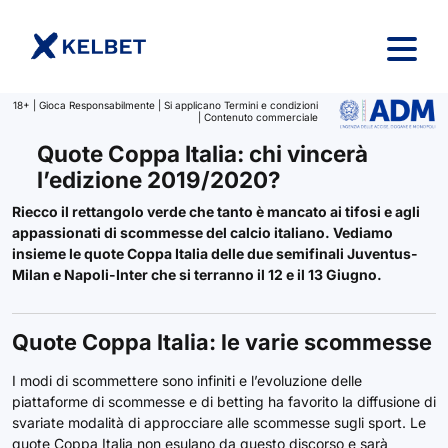
Salta al contenuto
18+ | Gioca Responsabilmente | Si applicano Termini e condizioni
| Contenuto commerciale
Quote Coppa Italia: chi vincerà
l’edizione 2019/2020?
Riecco il rettangolo verde che tanto è mancato ai tifosi e agli
appassionati di scommesse del calcio italiano. Vediamo
insieme le quote Coppa Italia delle due semifinali Juventus-
Milan e Napoli-Inter che si terranno il 12 e il 13 Giugno.
Quote Coppa Italia: le varie scommesse
I modi di scommettere sono infiniti e l’evoluzione delle
piattaforme di scommesse e di betting ha favorito la diffusione di
svariate modalità di approcciare alle scommesse sugli sport. Le
quote Coppa Italia non esulano da questo discorso e sarà