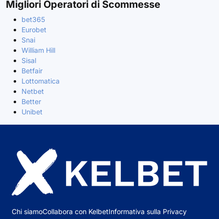
Migliori Operatori di Scommesse
bet365
Eurobet
Snai
William Hill
Sisal
Betfair
Lottomatica
Netbet
Better
Unibet
Chi siamo
Collabora con Kelbet
Informativa sulla Privacy