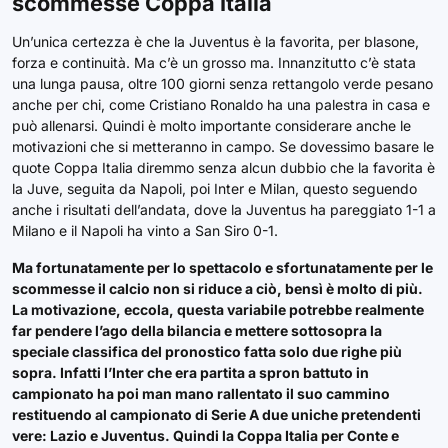
scommesse Coppa Italia
Un’unica certezza è che la Juventus è la favorita, per blasone,
forza e continuità. Ma c’è un grosso ma. Innanzitutto c’è stata
una lunga pausa, oltre 100 giorni senza rettangolo verde pesano
anche per chi, come Cristiano Ronaldo ha una palestra in casa e
può allenarsi. Quindi è molto importante considerare anche le
motivazioni che si metteranno in campo. Se dovessimo basare le
quote Coppa Italia diremmo senza alcun dubbio che la favorita è
la Juve, seguita da Napoli, poi Inter e Milan, questo seguendo
anche i risultati dell’andata, dove la Juventus ha pareggiato 1-1 a
Milano e il Napoli ha vinto a San Siro 0-1.
Ma fortunatamente per lo spettacolo e sfortunatamente per le
scommesse il calcio non si riduce a ciò, bensì è molto di più.
La motivazione, eccola, questa variabile potrebbe realmente
far pendere l’ago della bilancia e mettere sottosopra la
speciale classifica del pronostico fatta solo due righe più
sopra. Infatti l’Inter che era partita a spron battuto in
campionato ha poi man mano rallentato il suo cammino
restituendo al campionato di Serie A due uniche pretendenti
vere: Lazio e Juventus. Quindi la Coppa Italia per Conte e