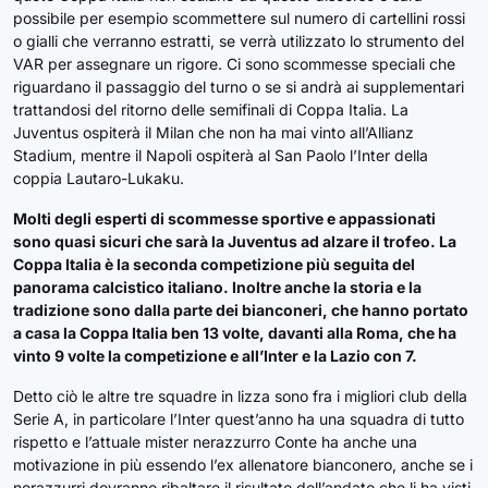
possibile per esempio scommettere sul numero di cartellini rossi
o gialli che verranno estratti, se verrà utilizzato lo strumento del
VAR per assegnare un rigore. Ci sono scommesse speciali che
riguardano il passaggio del turno o se si andrà ai supplementari
trattandosi del ritorno delle semifinali di Coppa Italia. La
Juventus ospiterà il Milan che non ha mai vinto all’Allianz
Stadium, mentre il Napoli ospiterà al San Paolo l’Inter della
coppia Lautaro-Lukaku.
Molti degli esperti di scommesse sportive e appassionati
sono quasi sicuri che sarà la Juventus ad alzare il trofeo. La
Coppa Italia è la seconda competizione più seguita del
panorama calcistico italiano. Inoltre anche la storia e la
tradizione sono dalla parte dei bianconeri, che hanno portato
a casa la Coppa Italia ben 13 volte, davanti alla Roma, che ha
vinto 9 volte la competizione e all’Inter e la Lazio con 7.
Detto ciò le altre tre squadre in lizza sono fra i migliori club della
Serie A, in particolare l’Inter quest’anno ha una squadra di tutto
rispetto e l’attuale mister nerazzurro Conte ha anche una
motivazione in più essendo l’ex allenatore bianconero, anche se i
nerazzurri dovranno ribaltare il risultato dell’andato che li ha visti