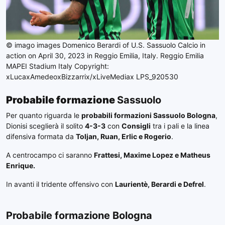
© imago images Domenico Berardi of U.S. Sassuolo Calcio in
action on April 30, 2023 in Reggio Emilia, Italy. Reggio Emilia
MAPEI Stadium Italy Copyright:
xLucaxAmedeoxBizzarrix/xLiveMediax LPS_920530
Probabile formazione
Sassuolo
Per quanto riguarda le
probabili formazioni Sassuolo Bologna
,
Dionisi sceglierà il solito
4-3-3
con
Consigli
tra i pali e la linea
difensiva formata da
Toljan, Ruan, Erlic e Rogerio
.
A centrocampo ci saranno
Frattesi, Maxime Lopez e Matheus
Enrique.
In avanti il tridente offensivo con
Laurientè, Berardi e Defrel
.
Probabile formazione Bologna