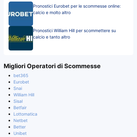
Pronostici Eurobet per le scommesse online:
calcio e molto altro
Pronostici William Hill per scommettere su
calcio e tanto altro
Migliori Operatori di Scommesse
bet365
Eurobet
Snai
William Hill
Sisal
Betfair
Lottomatica
Netbet
Better
Unibet