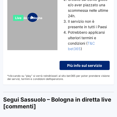
e/o aver piazzato una
scommessa nelle ultime
24h.
▶︎
Sassuolo – Bologna
Live
Il servizio non è
presente in tutti i Paesi
Potrebbero applicarsi
ulteriori termini e
condizioni (
T&C
bet365
)
Più info sul servizio
*cliccando su “play” si verrà reindirizzati al sito bet365 per poter prendere visione
dei servizi, termini e condizioni dell’operatore.
Segui Sassuolo – Bologna in diretta live
[commenti]