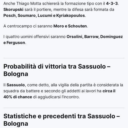
Anche Thiago Motta schiererà la formazione tipo con il
4-3-3
.
Skorupski
sarà il portiere, mentre la difesa sarà formata da
Posch, Soumaro, Lucumi e Kyriakopoulos
.
A centrocampo ci saranno
Moro e Schouten
.
I quattro uomini offensivi saranno
Orsolini, Barrow, Dominguez
e Ferguson
.
Probabilità di vittoria tra Sassuolo –
Bologna
Il
Sassuolo
, come detto, alla vigilia della partita è considerata la
squadra da battere e secondo gli addetti ai lavori ha
circa il
40% di chance
di aggiudicarsi l’incontro.
Statistiche e precedenti tra Sassuolo –
Bologna