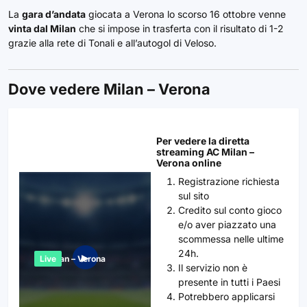
La
gara d’andata
giocata a Verona lo scorso 16 ottobre venne
vinta dal Milan
che si impose in trasferta con il risultato di 1-2
grazie alla rete di Tonali e all’autogol di Veloso.
Dove vedere Milan – Verona
Per vedere la diretta
streaming AC Milan –
Verona online
Registrazione richiesta
sul sito
Credito sul conto gioco
e/o aver piazzato una
scommessa nelle ultime
24h.
▶︎
AC Milan – Verona
Live
Il servizio non è
presente in tutti i Paesi
Potrebbero applicarsi