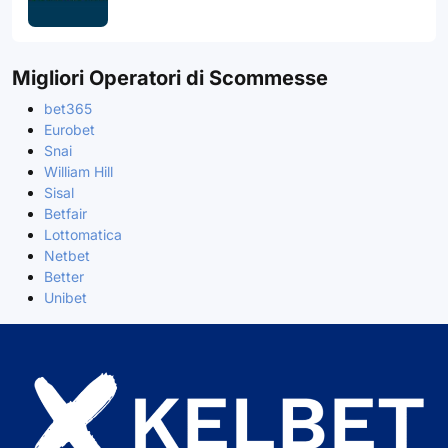
Migliori Operatori di Scommesse
bet365
Eurobet
Snai
William Hill
Sisal
Betfair
Lottomatica
Netbet
Better
Unibet