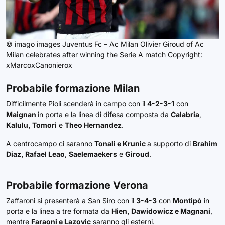
© imago images Juventus Fc – Ac Milan Olivier Giroud of Ac
Milan celebrates after winning the Serie A match Copyright:
xMarcoxCanonierox
Probabile formazione
Milan
Difficilmente Pioli scenderà in campo con il
4-2-3-1
con
Maignan
in porta e la linea di difesa composta da
Calabria
,
Kalulu, Tomori
e
Theo Hernandez
.
A centrocampo ci saranno
Tonali e Krunic
a supporto di
Brahim
Diaz, Rafael Leao
,
Saelemaekers
e
Giroud
.
Probabile formazione Verona
Zaffaroni si presenterà a San Siro con il
3-4-3
con
Montipò
in
porta e la linea a tre formata da
Hien, Dawidowicz e Magnani
,
mentre
Faraoni e Lazovic
saranno gli esterni.