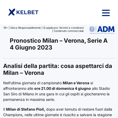
Salta al contenuto
18+ | Gioca Responsabilmente | Si applicano Termini e condizioni
| Contenuto commerciale
Pronostico Milan – Verona, Serie A
4 Giugno 2023
Analisi della partita: cosa aspettarci da
Milan – Verona
Nell’ultima giornata di campionato
Milan e Verona
si
affronteranno alle
ore 21.00 di domenica 4 giugno
allo Stadio
San Siro di Milano in una gara in cui gli ospiti si giocheranno la
permanenza in massima serie.
Il
Milan di Stefano Pioli,
dopo aver temuto di restare fuori dalla
Champions, nelle ultime giornate è riuscito a salvare la stagione