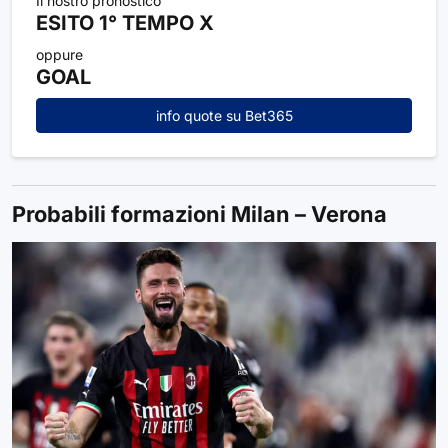
Il nostro pronostico
ESITO 1° TEMPO X
oppure
GOAL
info quote su Bet365
Probabili formazioni Milan – Verona