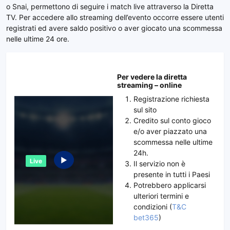
o Snai, permettono di seguire i match live attraverso la Diretta
TV. Per accedere allo streaming dell’evento occorre essere utenti
registrati ed avere saldo positivo o aver giocato una scommessa
nelle ultime 24 ore.
Per vedere la diretta
streaming – online
Registrazione richiesta
sul sito
Credito sul conto gioco
e/o aver piazzato una
scommessa nelle ultime
24h.
▶︎
–
Live
Il servizio non è
presente in tutti i Paesi
Potrebbero applicarsi
ulteriori termini e
condizioni (
T&C
bet365
)