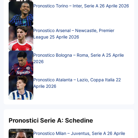
Pronostico Torino – Inter, Serie A 26 Aprile 2026
Pronostico Arsenal – Newcastle, Premier
League 25 Aprile 2026
Pronostico Bologna – Roma, Serie A 25 Aprile
2026
Pronostico Atalanta – Lazio, Coppa Italia 22
Aprile 2026
Pronostici Serie A: Schedine
Pronostico Milan – Juventus, Serie A 26 Aprile