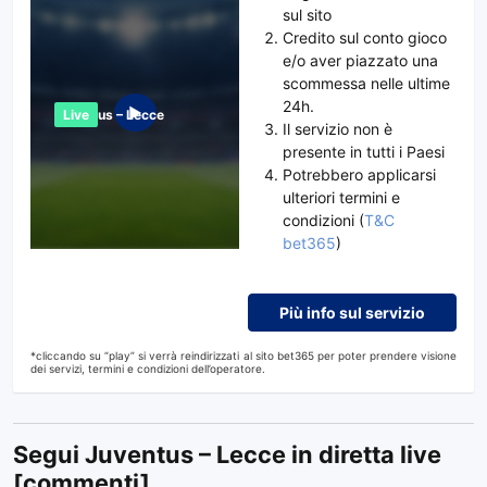
sul sito
Credito sul conto gioco
e/o aver piazzato una
scommessa nelle ultime
24h.
▶︎
Juventus – Lecce
Live
Il servizio non è
presente in tutti i Paesi
Potrebbero applicarsi
ulteriori termini e
condizioni (
T&C
bet365
)
Più info sul servizio
*cliccando su “play” si verrà reindirizzati al sito bet365 per poter prendere visione
dei servizi, termini e condizioni dell’operatore.
Segui Juventus – Lecce in diretta live
[commenti]