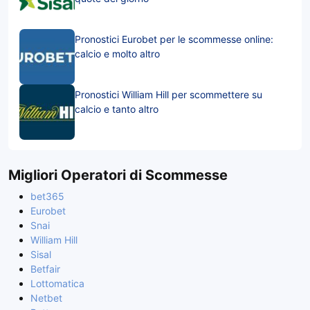
Pronostici Eurobet per le scommesse online:
calcio e molto altro
Pronostici William Hill per scommettere su
calcio e tanto altro
Migliori Operatori di Scommesse
bet365
Eurobet
Snai
William Hill
Sisal
Betfair
Lottomatica
Netbet