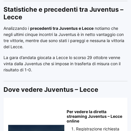
Statistiche e precedenti tra Juventus –
Lecce
Analizzando i
precedenti tra Juventus e Lecce
notiamo che
negli ultimi cinque incontri la Juventus è in netto vantaggio con
tre vittorie, mentre due sono stati i pareggi e nessuna la vittoria
del Lecce.
La gara d’andata giocata a Lecce lo scorso 29 ottobre venne
vinta dalla Juventus che si impose in trasferta di misura con il
risultato di 1-0.
Dove vedere Juventus – Lecce
Per vedere la diretta
streaming Juventus – Lecce
online
Registrazione richiesta