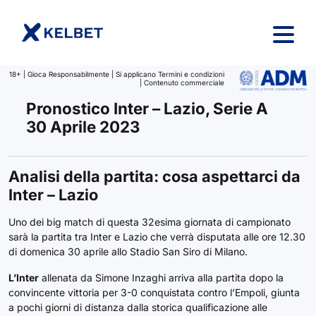
Salta al contenuto
18+ | Gioca Responsabilmente | Si applicano Termini e condizioni
| Contenuto commerciale
Pronostico Inter – Lazio, Serie A
30 Aprile 2023
Analisi della partita: cosa aspettarci da
Inter – Lazio
Uno dei big match di questa 32esima giornata di campionato
sarà la partita tra Inter e Lazio che verrà disputata alle ore 12.30
di domenica 30 aprile allo Stadio San Siro di Milano.
L’Inter
allenata da Simone Inzaghi arriva alla partita dopo la
convincente vittoria per 3-0 conquistata contro l’Empoli, giunta
a pochi giorni di distanza dalla storica qualificazione alle