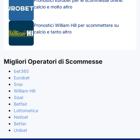
Pronostici Eurobet per le scommesse online:
calcio e molto altro
Pronostici William Hill per scommettere su
calcio e tanto altro
Migliori Operatori di Scommesse
bet365
Eurobet
Snai
William Hill
Sisal
Betfair
Lottomatica
Netbet
Better
Unibet