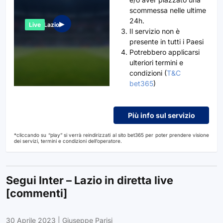
scommessa nelle ultime
24h.
▶︎
Inter – Lazio
Live
Il servizio non è
presente in tutti i Paesi
Potrebbero applicarsi
ulteriori termini e
condizioni (
T&C
bet365
)
Più info sul servizio
*cliccando su “play” si verrà reindirizzati al sito bet365 per poter prendere visione
dei servizi, termini e condizioni dell’operatore.
Segui Inter – Lazio in diretta live
[commenti]
30 Aprile 2023
|
Giuseppe Parisi