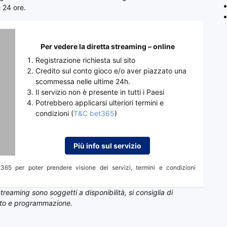
 24 ore.
Per vedere la diretta streaming – online
Registrazione richiesta sul sito
Credito sul conto gioco e/o aver piazzato una
scommessa nelle ultime 24h.
Il servizio non è presente in tutti i Paesi
Potrebbero applicarsi ulteriori termini e
condizioni (
T&C bet365
)
Più info sul servizio
et365 per poter prendere visione dei servizi, termini e condizioni
 streaming sono soggetti a disponibilità, si consiglia di
sesto e programmazione.