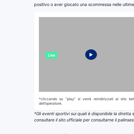
positivo o aver giocato una scommessa nelle ultime
▶︎
–
Live
*cliccando su “play” si verrà reindirizzati al sito b
dell’operatore.
*Gli eventi sportivi sui quali è disponibile la diretta
consultare il sito ufficiale per consultarne il palin