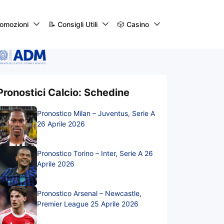
omozioni
📝 Consigli Utili
🎲 Casino
Pronostici Calcio: Schedine
Pronostico Milan – Juventus, Serie A
26 Aprile 2026
Pronostico Torino – Inter, Serie A 26
Aprile 2026
Pronostico Arsenal – Newcastle,
Premier League 25 Aprile 2026