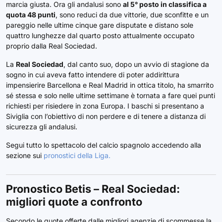
marcia giusta. Ora gli andalusi sono
al 5° posto in classifica a
quota 48 punti
, sono reduci da due vittorie, due sconfitte e un
pareggio nelle ultime cinque gare disputate e distano sole
quattro lunghezze dal quarto posto attualmente occupato
proprio dalla Real Sociedad.
La
Real Sociedad
, dal canto suo, dopo un avvio di stagione da
sogno in cui aveva fatto intendere di poter addirittura
impensierire Barcellona e Real Madrid in ottica titolo, ha smarrito
sé stessa e solo nelle ultime settimane è tornata a fare quei punti
richiesti per risiedere in zona Europa. I baschi si presentano a
Siviglia con l’obiettivo di non perdere e di tenere a distanza di
sicurezza gli andalusi.
Segui tutto lo spettacolo del calcio spagnolo accedendo alla
sezione sui
pronostici della Liga.
Pronostico Betis – Real Sociedad:
migliori quote a confronto
Secondo le quote offerte dalle migliori agenzie di scommesse la