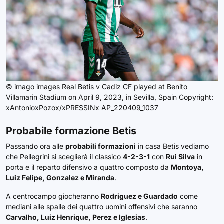
© imago images Real Betis v Cadiz CF played at Benito
Villamarin Stadium on April 9, 2023, in Sevilla, Spain Copyright:
xAntonioxPozox/xPRESSINx AP_220409_1037
Probabile formazione
Betis
Passando ora alle
probabili formazioni
in casa Betis vediamo
che Pellegrini si sceglierà il classico
4-2-3-1
con
Rui Silva
in
porta e il reparto difensivo a quattro composto da
Montoya,
Luiz Felipe, Gonzalez e Miranda
.
A centrocampo giocheranno
Rodriguez e Guardado
come
mediani alle spalle dei quattro uomini offensivi che saranno
Carvalho, Luiz Henrique, Perez e Iglesias
.