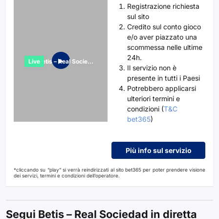
Registrazione richiesta
sul sito
Credito sul conto gioco
e/o aver piazzato una
scommessa nelle ultime
24h.
▶︎
Live
Real Betis – Real Sociedad
Il servizio non è
presente in tutti i Paesi
Potrebbero applicarsi
ulteriori termini e
condizioni (
T&C
bet365
)
Più info sul servizio
*cliccando su “play” si verrà reindirizzati al sito bet365 per poter prendere visione
dei servizi, termini e condizioni dell’operatore.
Segui Betis – Real Sociedad in diretta