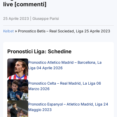
live [commenti]
25 Aprile 2023
|
Giuseppe Parisi
Kelbet
»
Pronostico Betis – Real Sociedad, Liga 25 Aprile 2023
Pronostici Liga: Schedine
Pronostico Atletico Madrid – Barcellona, La
Liga 04 Aprile 2026
Pronostico Celta – Real Madrid, La Liga 06
Marzo 2026
Pronostico Espanyol – Atletico Madrid, Liga 24
Maggio 2023