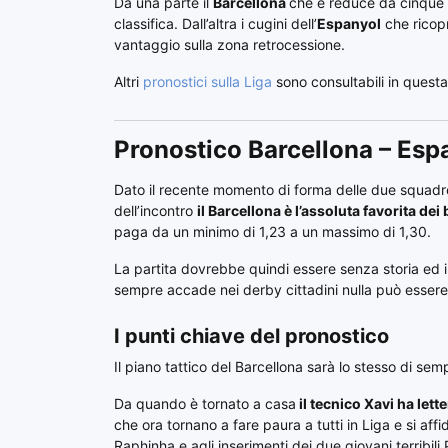
Da una parte il
Barcellona
che è reduce da cinque vi
classifica. Dall’altra i cugini dell’
Espanyol
che ricopr
vantaggio sulla zona retrocessione.
Altri
pronostici sulla Liga
sono consultabili in quest
Pronostico Barcellona – Espa
Dato il recente momento di forma delle due squadre e 
dell’incontro
il Barcellona è l’assoluta favorita d
paga da un minimo di 1,23 a un massimo di 1,30.
La partita dovrebbe quindi essere senza storia ed 
sempre accade nei derby cittadini nulla può essere
I punti chiave del pronostico
Il piano tattico del Barcellona sarà lo stesso di sem
Da quando è tornato a casa
il tecnico Xavi ha lett
che ora tornano a fare paura a tutti in Liga e si a
Raphinha e agli inserimenti dei due giovani terribili 