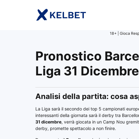
Salta al contenuto
18+ | Gioca Resp
Pronostico Barce
Liga 31 Dicembr
Analisi della partita: cosa a
La Liga sarà il secondo dei top 5 campionati europei
interessanti della giornata sarà il derby tra Barcel
31 dicembre
, verrà giocata in un Camp Nou gremi
derby, promette spettacolo a non finire.