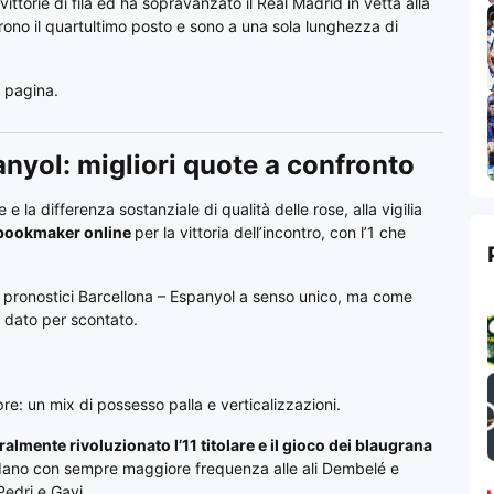
ttorie di fila ed ha sopravanzato il Real Madrid in vetta alla
ono il quartultimo posto e sono a una sola lunghezza di
a pagina.
nyol: migliori quote a confronto
la differenza sostanziale di qualità delle rose, alla vigilia
ei bookmaker online
per la vittoria dell’incontro, con l’1 che
i pronostici Barcellona – Espanyol a senso unico, ma come
 dato per scontato.
pre: un mix di possesso palla e verticalizzazioni.
eralmente rivoluzionato l’11 titolare e il gioco dei blaugrana
ffidano con sempre maggiore frequenza alle ali Dembelé e
Pedri e Gavi.