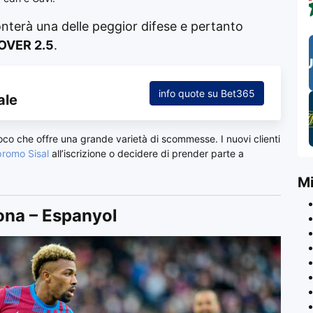
ronterà una delle peggior difese e pertanto
VER 2.5
.
info quote su Bet365
ale
 gioco che offre una grande varietà di scommesse. I nuovi clienti
promo Sisal
all’iscrizione o decidere di prender parte a
Mi
lona – Espanyol