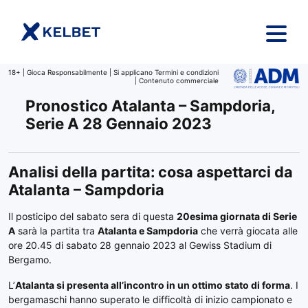
Salta al contenuto
18+ | Gioca Responsabilmente | Si applicano Termini e condizioni
| Contenuto commerciale
Pronostico Atalanta – Sampdoria,
Serie A 28 Gennaio 2023
Analisi della partita: cosa aspettarci da
Atalanta – Sampdoria
Il posticipo del sabato sera di questa
20esima giornata di Serie
A
sarà la partita tra
Atalanta e Sampdoria
che verrà giocata alle
ore 20.45 di sabato 28 gennaio 2023 al Gewiss Stadium di
Bergamo.
L’
Atalanta si presenta all’incontro in un ottimo stato di forma
. I
bergamaschi hanno superato le difficoltà di inizio campionato e