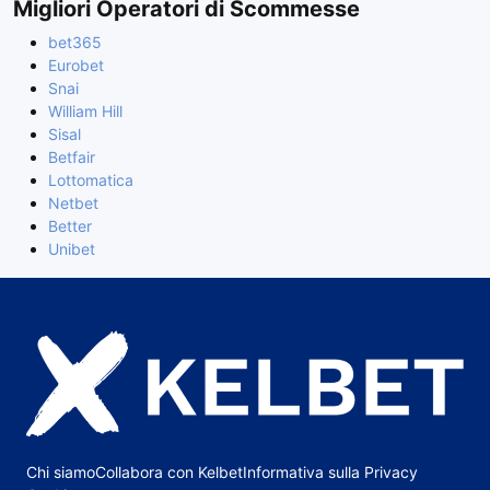
Migliori Operatori di Scommesse
bet365
Eurobet
Snai
William Hill
Sisal
Betfair
Lottomatica
Netbet
Better
Unibet
Chi siamo
Collabora con Kelbet
Informativa sulla Privacy