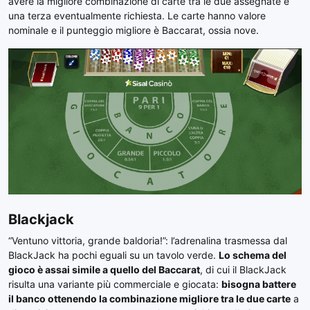
avere la migliore combinazione di carte tra le due assegnate e
una terza eventualmente richiesta. Le carte hanno valore
nominale e il punteggio migliore è Baccarat, ossia nove.
Blackjack
“Ventuno vittoria, grande baldoria!”: l’adrenalina trasmessa dal
BlackJack ha pochi eguali su un tavolo verde.
Lo schema del
gioco è assai simile a quello del Baccarat
, di cui il BlackJack
risulta una variante più commerciale e giocata:
bisogna battere
il banco ottenendo la combinazione migliore tra le due carte
a