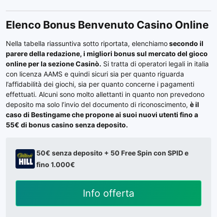
Elenco Bonus Benvenuto Casino Online
Nella tabella riassuntiva sotto riportata, elenchiamo
secondo il
parere della redazione, i migliori bonus sul mercato del gioco
online per la sezione Casinò.
Si tratta di operatori legali in italia
con licenza AAMS e quindi sicuri sia per quanto riguarda
l’affidabilità dei giochi, sia per quanto concerne i pagamenti
effettuati. Alcuni sono molto allettanti in quanto non prevedono
deposito ma solo l’invio del documento di riconoscimento,
è il
caso di Bestingame che propone ai suoi nuovi utenti fino a
55€ di bonus casino senza deposito.
50€ senza deposito + 50 Free Spin con SPID e
fino 1.000€
Info offerta