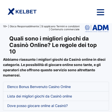
Salta al contenuto
18+ | Gioca Responsabilmente | Si applicano Termini e condizioni
| Contenuto commerciale
Quali sono i migliori giochi da
Casinò Online? Le regole dei top
10
Abbiamo riassunto i migliori giochi da Casinò online in dieci
categorie. Le possibilità di giocare online sono tante, e gli
operatori che offrono questo servizio sono altrettanto
numerosi.
Elenco Bonus Benvenuto Casino Online
Lista dei migliori giochi da Casinò online
Dove posso giocare online al Casinò?