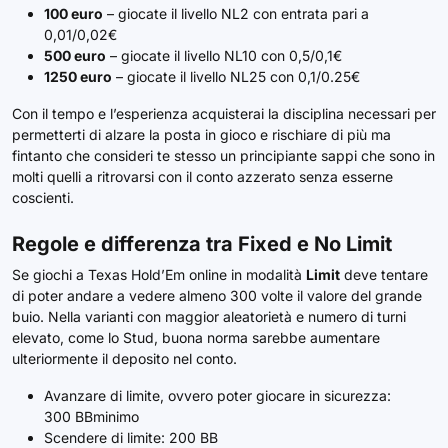
100 euro
– giocate il livello NL2 con entrata pari a
0,01/0,02€
500 euro
– giocate il livello NL10 con 0,5/0,1€
1250 euro
– giocate il livello NL25 con 0,1/0.25€
Con il tempo e l’esperienza acquisterai la disciplina necessari per
permetterti di alzare la posta in gioco e rischiare di più ma
fintanto che consideri te stesso un principiante sappi che sono in
molti quelli a ritrovarsi con il conto azzerato senza esserne
coscienti.
Regole e differenza tra Fixed e No Limit
Se giochi a Texas Hold’Em online in modalità
Limit
deve tentare
di poter andare a vedere almeno 300 volte il valore del grande
buio. Nella varianti con maggior aleatorietà e numero di turni
elevato, come lo Stud, buona norma sarebbe aumentare
ulteriormente il deposito nel conto.
Avanzare di limite, ovvero poter giocare in sicurezza:
300 BBminimo
Scendere di limite: 200 BB