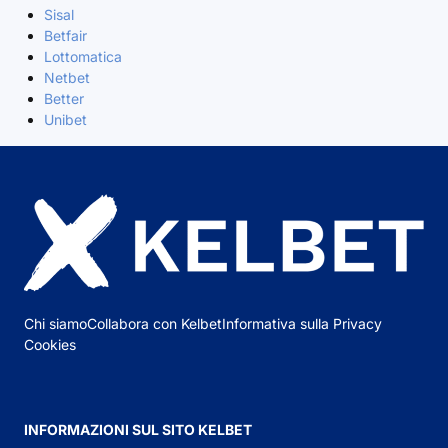
Sisal
Betfair
Lottomatica
Netbet
Better
Unibet
Chi siamo
Collabora con Kelbet
Informativa sulla Privacy
Cookies
INFORMAZIONI SUL SITO KELBET