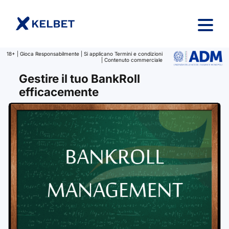
Salta al contenuto
18+ | Gioca Responsabilmente | Si applicano Termini e condizioni
| Contenuto commerciale
Gestire il tuo BankRoll
efficacemente