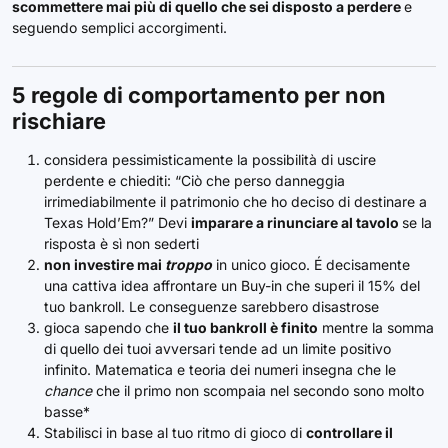
scommettere mai più di quello che sei disposto a perdere
e
seguendo semplici accorgimenti.
5 regole di comportamento per non
rischiare
considera pessimisticamente la possibilità di uscire
perdente e chiediti: “Ciò che perso danneggia
irrimediabilmente il patrimonio che ho deciso di destinare a
Texas Hold’Em?” Devi
imparare a rinunciare al tavolo
se la
risposta è sì non sederti
non investire mai
troppo
in unico gioco. É decisamente
una cattiva idea affrontare un Buy-in che superi il 15% del
tuo bankroll. Le conseguenze sarebbero disastrose
gioca sapendo che
il tuo bankroll è finito
mentre la somma
di quello dei tuoi avversari tende ad un limite positivo
infinito. Matematica e teoria dei numeri insegna che le
chance
che il primo non scompaia nel secondo sono molto
basse*
Stabilisci in base al tuo ritmo di gioco di
controllare il