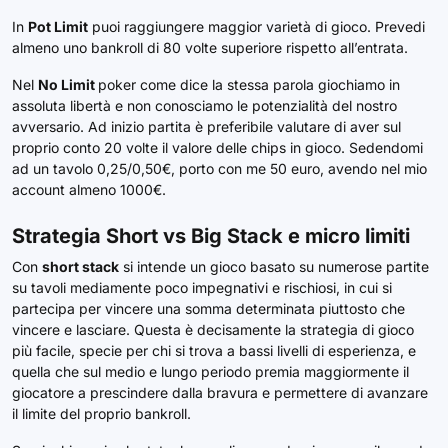
In
Pot Limit
puoi raggiungere maggior varietà di gioco. Prevedi
almeno uno bankroll di 80 volte superiore rispetto all’entrata.
Nel
No Limit
poker come dice la stessa parola giochiamo in
assoluta libertà e non conosciamo le potenzialità del nostro
avversario. Ad inizio partita è preferibile valutare di aver sul
proprio conto 20 volte il valore delle chips in gioco. Sedendomi
ad un tavolo 0,25/0,50€, porto con me 50 euro, avendo nel mio
account almeno 1000€.
Strategia Short vs Big Stack e micro limiti
Con
short stack
si intende un gioco basato su numerose partite
su tavoli mediamente poco impegnativi e rischiosi, in cui si
partecipa per vincere una somma determinata piuttosto che
vincere e lasciare. Questa è decisamente la strategia di gioco
più facile, specie per chi si trova a bassi livelli di esperienza, e
quella che sul medio e lungo periodo premia maggiormente il
giocatore a prescindere dalla bravura e permettere di avanzare
il limite del proprio bankroll.