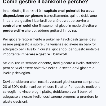
Come gestire il bankroll e perché?
Innanzitutto, il bankroll è
il capitale che i pokeristi ha a sua
disposizione per giocare
tranquillamente, quindi: dobbiamo
imparare a gestire il bankroll perché dovrebbe servire a
controllare i soldi
che finiscono nel gioco in modo di
evitare
perdere cifre
che potrebbero gettarci in rovina.
Per giocare regolarmente a poker nei tavoli cash game, devi
essere preparato a subire una varianza ed avere un bankroll
adeguato per il livello in cui stai giocando; per questo motivo è
importante
imparare a gestire il bankroll
.
Se vuoi uscire sempre vincente, devi giocare a livello statistico,
pero se vuoi essere obiettivo nelle tue scelte devi giocare a
livello psicologico.
Devi considerare che i nostri avversari giocheranno sempre dal
20 al 30% delle mani per vincere il piatto. Per questo motivo, e
se vogliamo vincere ogni piatto, dobbiamo aver il bankroll
adeguato al nostro livello, cosi saremo propensi a prendere le
giuste decisioni.