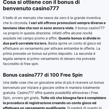
Cosa si ottiene con il bonus di
benvenuto casino777
Il bello di un mercato che nasce da zero è la grande inventiva
che lo circonda.
I vari siti offrono promozioni sempre diverse e
lanciano idee che non si sono ancora viste.
Il bonus casino777
va proprio in questa direzione. Infatti offre alcune novità
assolute nel campo promo e affini.
Questo bonus si divide in
due parti correlate tra loro.
Basta aprire un conto di gioco ed
effettuare un versamento per attivare entrambe le offerte. La
prima prevede un bonus sul primo deposito. La seconda è
legata sempre al primo versamento di denaro ma prevede
l’accredito di free spin.
Bonus casino777 di 100 Free Spin
Una delle cose che un giocatore ama di più è ricevere un bonus
benvenuto per iniziare a giocare online in maniera totalmente
gratuita. Casino777 offre questa possibilità attraverso i Free
Spin, ovvero giri gratis.
Tutto ciò che bisogna fare è completare
la procedura di registrazione creando un conto gioco ed
effettuare un versamento qualificante.
Si parlerà di questo in