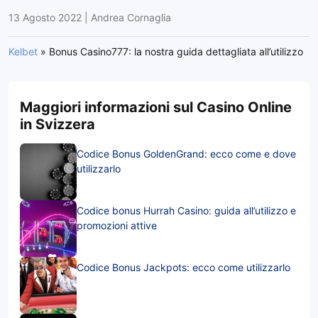
13 Agosto 2022
|
Andrea Cornaglia
Kelbet
»
Bonus Casino777: la nostra guida dettagliata all’utilizzo
Maggiori informazioni sul Casino Online
in Svizzera
Codice Bonus GoldenGrand: ecco come e dove
utilizzarlo
Codice bonus Hurrah Casino: guida all’utilizzo e
promozioni attive
Codice Bonus Jackpots: ecco come utilizzarlo