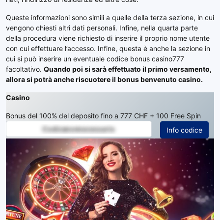
Queste informazioni sono simili a quelle della terza sezione, in cui
vengono chiesti altri dati personali. Infine, nella quarta parte
della procedura viene richiesto di inserire il proprio nome utente
con cui effettuare l’accesso. Infine, questa è anche la sezione in
cui si può inserire un eventuale codice bonus casino777
facoltativo.
Quando poi si sarà effettuato il primo versamento,
allora si potrà anche riscuotere il bonus benvenuto casino.
Casino
Bonus del 100% del deposito fino a 777 CHF + 100 Free Spin
Info codice