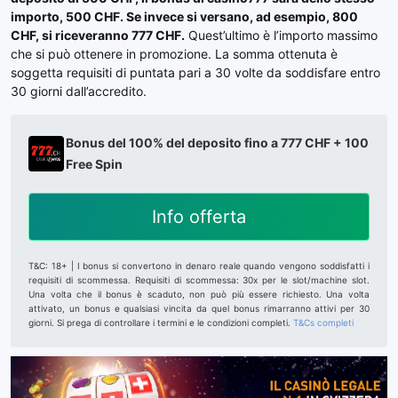
importo, 500 CHF. Se invece si versano, ad esempio, 800
CHF, si riceveranno 777 CHF.
Quest’ultimo è l’importo massimo
che si può ottenere in promozione. La somma ottenuta è
soggetta requisiti di puntata pari a 30 volte da soddisfare entro
30 giorni dall’accredito.
Bonus del 100% del deposito fino a 777 CHF + 100
Free Spin
Info offerta
T&C: 18+ | I bonus si convertono in denaro reale quando vengono soddisfatti i
requisiti di scommessa. Requisiti di scommessa: 30x per le slot/machine slot.
Una volta che il bonus è scaduto, non può più essere richiesto. Una volta
attivato, un bonus e qualsiasi vincita da quel bonus rimarranno attivi per 30
giorni. Si prega di controllare i termini e le condizioni completi.
T&Cs completi