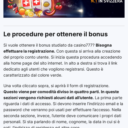
Le procedure per ottenere il bonus
Si vuole ottenere il bonus studiato da casino777?
Bisogna
effettuare la registrazione.
Con questa si arriva alla creazione
del proprio conto utente. Si inizia questa procedura accedendo
alla home page del sito internet. In alto a destra si trova il link
dedicato agli utenti che vogliono registrarsi. Questo è
caratterizzato dal colore verde.
Una volta cliccato sopra, si aprirà il form di registrazione.
Questo viene per comodità diviso in quattro parti. In queste
sezioni vengono richiesti alcuni dati all’utente.
La prima parte
riguarda i dati di accesso. Si devono inserire l’indirizzo email e la
password che verranno poi usati per effettuare l’accesso. Nella
seconda sezione, invece, l’utente deve comunicare i propri dati
personali. Si sta parlando di nome, cognome, la data in cui si è
nati, l’indirizzo di residenza ed altre cose.