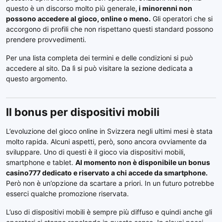
questo è un discorso molto più generale,
i minorenni non
possono accedere al gioco, online o meno.
Gli operatori che si
accorgono di profili che non rispettano questi standard possono
prendere provvedimenti.
Per una lista completa dei termini e delle condizioni si può
accedere al sito. Da lì si può visitare la sezione dedicata a
questo argomento.
Il bonus per dispositivi mobili
L’evoluzione del gioco online in Svizzera negli ultimi mesi è stata
molto rapida. Alcuni aspetti, però, sono ancora ovviamente da
sviluppare. Uno di questi è il gioco via dispositivi mobili,
smartphone e tablet.
Al momento non è disponibile un bonus
casino777 dedicato e riservato a chi accede da smartphone.
Però non è un’opzione da scartare a priori. In un futuro potrebbe
esserci qualche promozione riservata.
L’uso di dispositivi mobili è sempre più diffuso e quindi anche gli