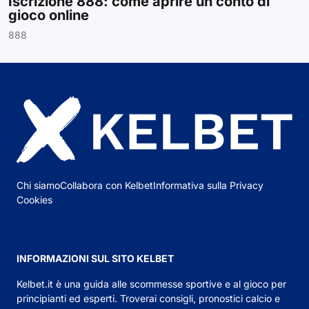
Iscrizione 888: come aprire un conto di
gioco online
888
Chi siamo
Collabora con Kelbet
Informativa sulla Privacy
Cookies
INFORMAZIONI SUL SITO KELBET
Kelbet.it
è una guida alle scommesse sportive e al gioco per
principianti ed esperti. Troverai consigli,
pronostici calcio
e