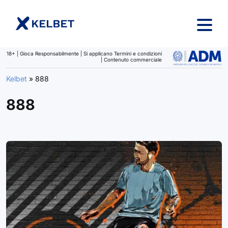
Salta al contenuto
18+ | Gioca Responsabilmente | Si applicano Termini e condizioni
| Contenuto commerciale
Kelbet
»
888
888