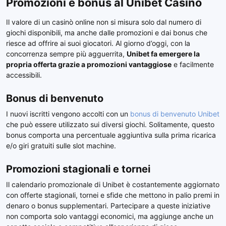
Promozioni e bonus al Unibet Casino
Il valore di un casinò online non si misura solo dal numero di
giochi disponibili, ma anche dalle promozioni e dai bonus che
riesce ad offrire ai suoi giocatori. Al giorno d’oggi, con la
concorrenza sempre più agguerrita,
Unibet fa emergere la
propria offerta grazie a promozioni vantaggiose
e facilmente
accessibili.
Bonus di benvenuto
I nuovi iscritti vengono accolti con un
bonus di benvenuto Unibet
che può essere utilizzato sui diversi giochi. Solitamente, questo
bonus comporta una percentuale aggiuntiva sulla prima ricarica
e/o giri gratuiti sulle slot machine.
Promozioni stagionali e tornei
Il calendario promozionale di Unibet è costantemente aggiornato
con offerte stagionali, tornei e sfide che mettono in palio premi in
denaro o bonus supplementari. Partecipare a queste iniziative
non comporta solo vantaggi economici, ma aggiunge anche un