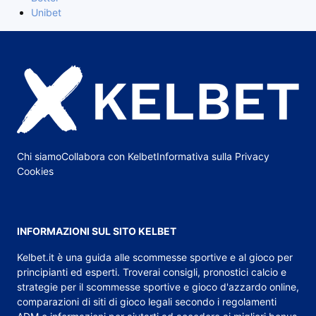
Unibet
Chi siamo
Collabora con Kelbet
Informativa sulla Privacy
Cookies
INFORMAZIONI SUL SITO KELBET
Kelbet.it
è una guida alle scommesse sportive e al gioco per
principianti ed esperti. Troverai consigli,
pronostici calcio
e
strategie per il scommesse sportive e gioco d'azzardo online,
comparazioni di siti di gioco legali secondo i regolamenti