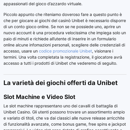
appassionati del gioco d’azzardo virtuale.
Info offerta >>
Piccolo appunto che riteniamo doveroso fare a questo punto è
che per giocare ai giochi del casinò Unibet è necessario disporre
di un conto gioco online. Se non se ne possiede uno, aprire un
nuovo account è una procedura velocissima che impiega solo un
paio di minuti e richiede all’utente di inserire in un formulario
online alcune infomazioni personali, scegliere delle credenziali di
accesso, usare un
codice promozionale Unibet
, visionare i
termini. Una volta completata la registrazione, il giocatore avrà
accesso a tutti i prodotti di Unibet che vederemo di seguito.
La varietà dei giochi offerti da Unibet
Slot Machine e Video Slot
Le slot machine rappresentano uno dei cavalli di battaglia di
Unibet Casino. Gli utenti possono trovare un assortimento ampio
e variato di titoli, che va dai classici alle nuove release arricchite
di funzionalità avanzate, come bonus game, free spins e jackpot