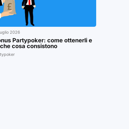
uglio 2026
nus Partypoker: come ottenerli e
 che cosa consistono
typoker