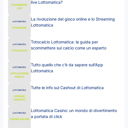
live Lottomatica?
La rivoluzione del gioco online e lo Streaming
Lottomatica
Totocalcio Lottomatica: la guida per
scommettere sul calcio come un esperto
Tutto quello che c’è da sapere sull’App
Lottomatica
Tutte le info sul Cashout di Lottomatica
Lottomatica Casino: un mondo di divertimento
a portata di click