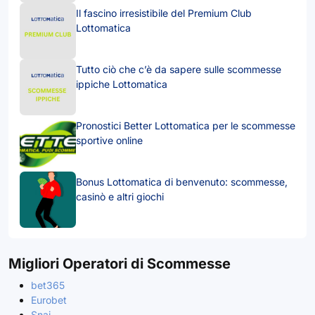
Il fascino irresistibile del Premium Club
Lottomatica
Tutto ciò che c’è da sapere sulle scommesse
ippiche Lottomatica
Pronostici Better Lottomatica per le scommesse
sportive online
Bonus Lottomatica di benvenuto: scommesse,
casinò e altri giochi
Migliori Operatori di Scommesse
bet365
Eurobet
Snai