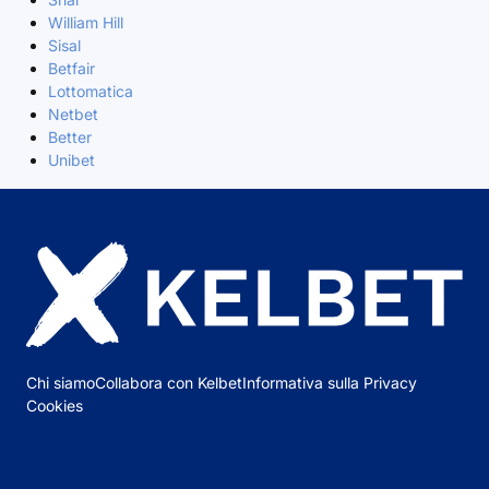
William Hill
Sisal
Betfair
Lottomatica
Netbet
Better
Unibet
Chi siamo
Collabora con Kelbet
Informativa sulla Privacy
Cookies