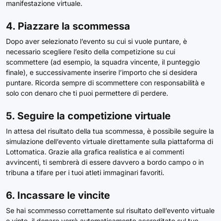
manifestazione virtuale.
4. Piazzare la scommessa
Dopo aver selezionato l’evento su cui si vuole puntare, è
necessario scegliere l’esito della competizione su cui
scommettere (ad esempio, la squadra vincente, il punteggio
finale), e successivamente inserire l’importo che si desidera
puntare. Ricorda sempre di scommettere con responsabilità e
solo con denaro che ti puoi permettere di perdere.
5. Seguire la competizione virtuale
In attesa del risultato della tua scommessa, è possibile seguire la
simulazione dell’evento virtuale direttamente sulla piattaforma di
Lottomatica. Grazie alla grafica realistica e ai commenti
avvincenti, ti sembrerà di essere davvero a bordo campo o in
tribuna a tifare per i tuoi atleti immaginari favoriti.
6. Incassare le vincite
Se hai scommesso correttamente sul risultato dell’evento virtuale
e vinto, il denaro verrà automaticamente accreditato sul tuo