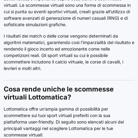
virtuali. Le scommesse virtuali sono una forma di scommessa in
cui si punta su eventi sportivi virtuali, creati grazie all’utilizzo di
software avanzati di generazione di numeri casuali (RNG) e di
sofisticate simulazioni grafiche.
I risultati dei match o delle corse vengono determinati da
algoritmi matematici, garantendo così l’imparzialità del risultato e
rendendo il gioco incerto ed emozionante come nelle
competizioni reali. Gli sport virtuali su cui è possibile
scommettere includono il calcio virtuale, le corse di cavalli, i
levrieri e molti altri.
Cosa rende uniche le scommesse
virtuali Lottomatica?
Lottomatica offre un’ampia gamma di possibilità per
scommettere sui tuoi sport virtuali preferiti con la sua
piattaforma user-friendly. Di seguito sono elencati alcuni dei
principali vantaggi nel scegliere Lottomatica per le tue
scommesse virtuali: