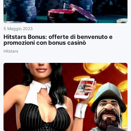
5 Maggio 2023
Hitstars Bonus: offerte di benvenuto e
promozioni con bonus casinò
Hitstars