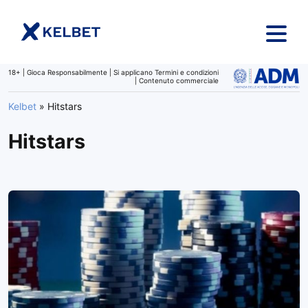
Salta al contenuto
18+ | Gioca Responsabilmente | Si applicano Termini e condizioni
| Contenuto commerciale
Kelbet
»
Hitstars
Hitstars