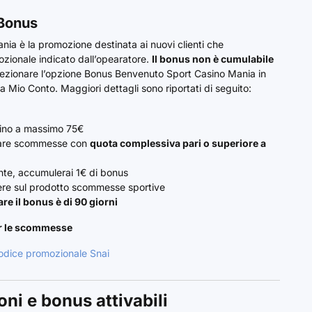
 Bonus
nia è la promozione destinata ai nuovi clienti che
ozionale indicato dall’opearatore.
Il bonus non è cumulabile
elezionare l’opzione Bonus Benvenuto Sport Casino Mania in
ea Mio Conto. Maggiori dettagli sono riportati di seguito:
fino a massimo 75€
tuare scommesse con
quota complessiva pari o superiore a
nte, accumulerai 1€ di bonus
re sul prodotto scommesse sportive
re il bonus è di 90 giorni
per le scommesse
odice promozionale Snai
ni e bonus attivabili