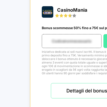
CasinoMania
Bonus scommesse 50% fino a 75€ sul p
Iniziativa dedicata ai soli nuovi iscritti. Il bonus 
primo deposito fino a 75€. Versamento minimo p
sbloccare il bonus ottenuto è necessario giocare 
almeno 3 eventi con quota totale uguale o superi
ogni 10€ di movimentazione in scommesse si sb
erogato in scaglioni da 5€ ogni volta raggiunta la
Gli utenti hanno 90 giorni per soddisfare i requisit
Dettagli del bonu