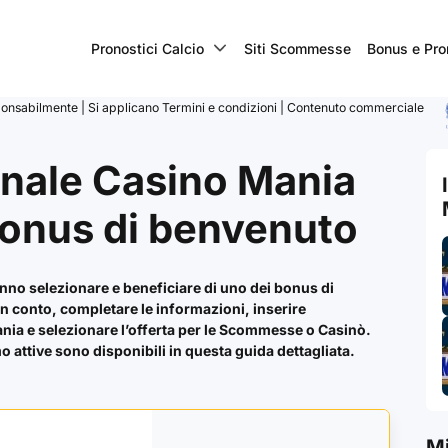
Pronostici Calcio
Siti Scommesse
Bonus e Pro
onsabilmente | Si applicano Termini e condizioni | Contenuto commerciale
nale Casino Mania
bonus di benvenuto
nno selezionare e beneficiare di uno dei bonus di
n conto, completare le informazioni, inserire
ia e selezionare l’offerta per le Scommesse o Casinò.
 attive sono disponibili in questa guida dettagliata.
Mi