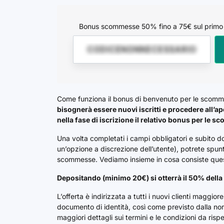
Bonus scommesse 50% fino a 75€ sul primo
Come funziona il bonus di benvenuto per le scomme
bisognerà essere nuovi iscritti e procedere all’a
nella fase di iscrizione il relativo bonus per le 
Una volta completati i campi obbligatori e subito 
un’opzione a discrezione dell’utente), potrete spunt
scommesse. Vediamo insieme in cosa consiste que
Depositando (minimo 20€) si otterrà il 50% della 
L’offerta è indirizzata a tutti i nuovi clienti maggio
documento di identità, così come previsto dalla n
maggiori dettagli sui termini e le condizioni da ris