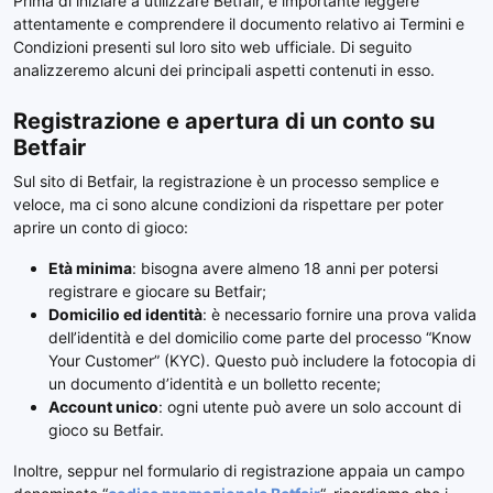
Prima di iniziare a utilizzare Betfair, è importante leggere
attentamente e comprendere il documento relativo ai Termini e
Condizioni presenti sul loro sito web ufficiale. Di seguito
analizzeremo alcuni dei principali aspetti contenuti in esso.
Registrazione e apertura di un conto su
Betfair
Sul sito di Betfair, la registrazione è un processo semplice e
veloce, ma ci sono alcune condizioni da rispettare per poter
aprire un conto di gioco:
Età minima
: bisogna avere almeno 18 anni per potersi
registrare e giocare su Betfair;
Domicilio ed identità
: è necessario fornire una prova valida
dell’identità e del domicilio come parte del processo “Know
Your Customer” (KYC). Questo può includere la fotocopia di
un documento d’identità e un bolletto recente;
Account unico
: ogni utente può avere un solo account di
gioco su Betfair.
Inoltre, seppur nel formulario di registrazione appaia un campo