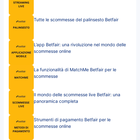
Tutte le scommesse del palinsesto Betfair
L’app Betfair: una rivoluzione nel mondo delle
scommesse online
La funzionalità di MatchMe Betfair per le
scommesse
Il mondo delle scommesse live Betfair: una
panoramica completa
Strumenti di pagamento Betfair per le
scommesse online