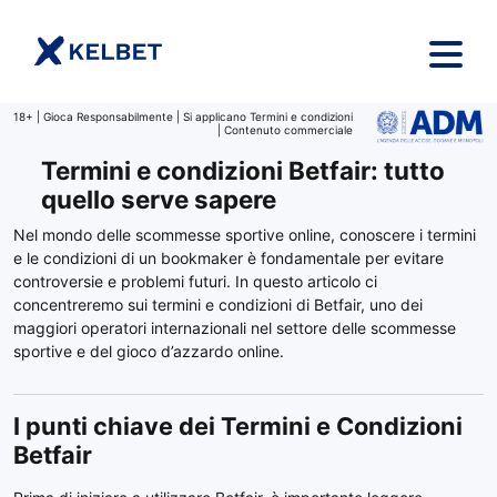
Salta al contenuto
18+ | Gioca Responsabilmente | Si applicano Termini e condizioni
| Contenuto commerciale
Termini e condizioni Betfair: tutto
quello serve sapere
Nel mondo delle scommesse sportive online, conoscere i termini
e le condizioni di un bookmaker è fondamentale per evitare
controversie e problemi futuri. In questo articolo ci
concentreremo sui termini e condizioni di Betfair, uno dei
maggiori operatori internazionali nel settore delle scommesse
sportive e del gioco d’azzardo online.
I punti chiave dei Termini e Condizioni
Betfair