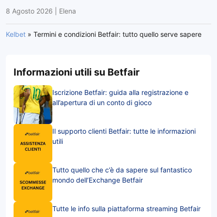
8 Agosto 2026
|
Elena
Kelbet
»
Termini e condizioni Betfair: tutto quello serve sapere
Informazioni utili su Betfair
Iscrizione Betfair: guida alla registrazione e
all’apertura di un conto di gioco
Il supporto clienti Betfair: tutte le informazioni
utili
Tutto quello che c’è da sapere sul fantastico
mondo dell’Exchange Betfair
Tutte le info sulla piattaforma streaming Betfair