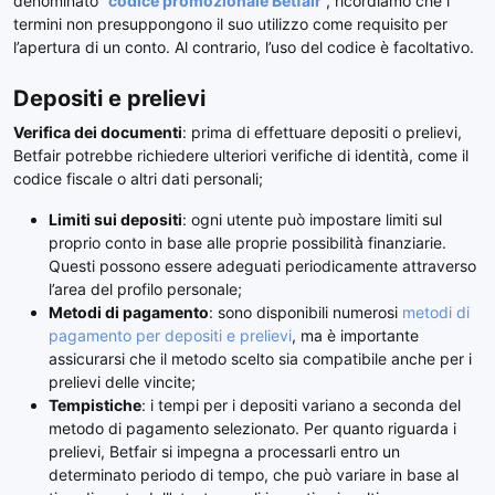
denominato “
codice promozionale Betfair
“, ricordiamo che i
termini non presuppongono il suo utilizzo come requisito per
l’apertura di un conto. Al contrario, l’uso del codice è facoltativo.
Depositi e prelievi
Verifica dei documenti
: prima di effettuare depositi o prelievi,
Betfair potrebbe richiedere ulteriori verifiche di identità, come il
codice fiscale o altri dati personali;
Limiti sui depositi
: ogni utente può impostare limiti sul
proprio conto in base alle proprie possibilità finanziarie.
Questi possono essere adeguati periodicamente attraverso
l’area del profilo personale;
Metodi di pagamento
: sono disponibili numerosi
metodi di
pagamento per depositi e prelievi
, ma è importante
assicurarsi che il metodo scelto sia compatibile anche per i
prelievi delle vincite;
Tempistiche
: i tempi per i depositi variano a seconda del
metodo di pagamento selezionato. Per quanto riguarda i
prelievi, Betfair si impegna a processarli entro un
determinato periodo di tempo, che può variare in base al