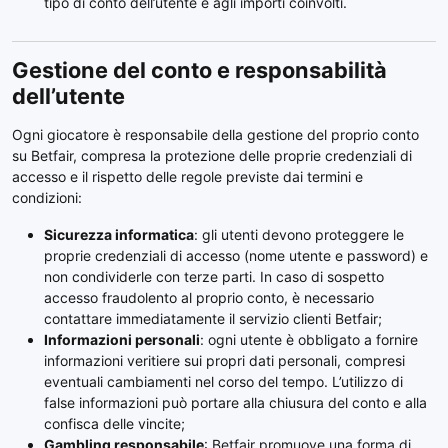
tipo di conto dell’utente e agli importi coinvolti.
Gestione del conto e responsabilità
dell’utente
Ogni giocatore è responsabile della gestione del proprio conto
su Betfair, compresa la protezione delle proprie credenziali di
accesso e il rispetto delle regole previste dai termini e
condizioni:
Sicurezza informatica
: gli utenti devono proteggere le
proprie credenziali di accesso (nome utente e password) e
non condividerle con terze parti. In caso di sospetto
accesso fraudolento al proprio conto, è necessario
contattare immediatamente il servizio clienti Betfair;
Informazioni personali
: ogni utente è obbligato a fornire
informazioni veritiere sui propri dati personali, compresi
eventuali cambiamenti nel corso del tempo. L’utilizzo di
false informazioni può portare alla chiusura del conto e alla
confisca delle vincite;
Gambling responsabile
: Betfair promuove una forma di